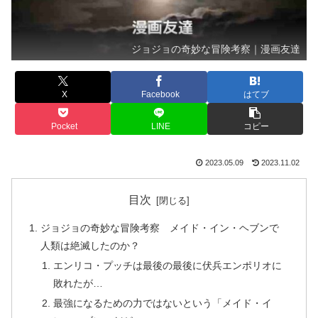
ジョジョの奇妙な冒険考察｜漫画友達
X
Facebook
はてブ
Pocket
LINE
コピー
2023.05.09
2023.11.02
目次
ジョジョの奇妙な冒険考察 メイド・イン・ヘブンで
人類は絶滅したのか？
エンリコ・プッチは最後の最後に伏兵エンポリオに
敗れたが…
最強になるための力ではないという「メイド・イ