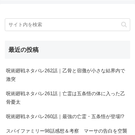
最近の投稿
呪術廻戦ネタバレ262話｜乙骨と宿儺が小さな結界内で
激突
呪術廻戦ネタバレ261話｜亡霊は五条悟の体に入った乙
骨憂太
呪術廻戦ネタバレ260話｜最強の亡霊・五条悟が登場!?
スパイファミリー98話感想＆考察 マーサの告白を空襲