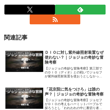
関連記事
ＤＩＯに対し紫外線照射装置なぜ
ジョジョの奇妙な冒険
使わない？｜ジョジョの奇妙な冒
険考察
【ジョジョの奇妙な冒険考察】第三部で
のＤＩＯ（ディオ）との戦いでジョセフ
が紫外線照射装置を使おうとしなかった
のは、いったいなぜだったのでしょう
か？ 吸血鬼であるＤＩＯに対し紫外線
照射装置の使用は有効性が高かったので
「花京院に気をつけろ」は誰の
ジョジョの奇妙な冒険
はないかと思えますが。
声？｜ジョジョの奇妙な冒険考察
【ジョジョの奇妙な冒険考察】ジョセフ
がＤＩＯの考えをハーミットパープルで
探ろうとし「われわれの中に裏切り者が