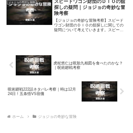
スピードワゴン財団のＤＩＯの舘
ジョジョの奇妙な冒険
探しの疑問｜ジョジョの奇妙な冒
険考察
【ジョジョの奇妙な冒険考察】スピード
ワゴン財団のＤＩＯの舘探しに関しての
疑問について考えていきます。スピード
ワゴン財団の者たちは、はたして新たな
ＤＩＯの舘を探していたのでしょう
か？ 探していなかったのでしょうか？
虎杖悠仁は呪胎九相図を食べたのかな？
｜呪術廻戦考察
呪術廻戦222話ネタバレ考察｜時は12月
24日！五条悟VS宿儺
ホーム
ジョジョの奇妙な冒険