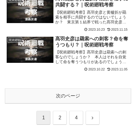
呪術廻戦
共闘する？｜呪術廻戦考察
【呪術廻戦考察】髙羽史彦と黄櫨折が羂
索を相手に共闘するのではないでしょう
か？ 東京第１結界で戦った髙羽史彦と
黄櫨折が、今度は岩手県御所湖結界で羂
2023.10.23
2023.11.15
索を相手に共闘するかどうかについて考
えます。
髙羽史彦は羂索への刺客？命を奪
呪術廻戦
うつもり？｜呪術廻戦考察
【呪術廻戦考察】髙羽史彦は羂索への刺
客なのでしょうか？ 本人はそれを自覚
して命を奪うつもりがあるのでしょう
か？ 髙羽史彦が本当に羂索に差し向け
2023.10.22
2023.11.05
られた刺客なのかどうかについて考えて
いきます。
次のページ
次
1
2
4
へ