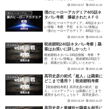
索」がどんな決着の仕方をするようにな
2023.10.27
2023.11.10
るのかを予想します。
僕のヒーローアカデミア405話ネ
僕のヒーローアカデミア
タバレ考察 爆破されたＡＦＯ
「僕のヒーローアカデミア」405話ネタバ
レ情報・考察・予想 ネタバレ情報は
「僕のヒーローアカデミア」405話では、
オールマイトから受け取ったダイナマイ
2023.10.26
2024.01.24
トで爆豪がＡＦＯを爆破することなどで
す。
呪術廻戦240話ネタバレ考察｜羂
呪術廻戦
索はお笑いに詳しかった！
呪術廻戦ネタバレ240話情報・考察・予
想 ネタバレ情報は、呪術廻戦240話で
は、羂索がお笑いに詳しいとわかり、羂
索への刺客に髙羽史彦を推薦したのが天
2023.10.25
2023.11.08
使だったと判明することなどです。
髙羽史彦の術式「超人」は羂索に
呪術廻戦
どこまで通用？｜呪術廻戦考察
【呪術廻戦考察】髙羽史彦の術式「超
人」（コメディアン）は羂索にどこまで
通用するのでしょうか？ 髙羽史彦の術
式「超人」は五条悟にも対抗できうると
2023.10.24
2023.11.07
されていますから、羂索にも十分に通用
しそうではありますが。
髙羽史彦と黄櫨折が羂索を相手に