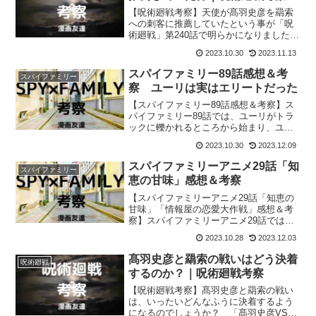
【呪術廻戦考察】天使が髙羽史彦を羂索
への刺客に推薦していたという事が「呪
術廻戦」第240話で明らかになりました
が… 羂索に術式の内容を見抜かれたこ
2023.10.30
2023.11.13
とで天使が髙羽史彦を推薦した事が無駄
になってしまうのでしょうか？
スパイファミリー89話感想＆考
スパイファミリー
察 ユーリは実はエリートだった
【スパイファミリー89話感想＆考察】ス
パイファミリー89話では、ユーリがトラ
ックに轢かれるところから始まり、ユー
リが実は14歳で大学に入っていたことな
2023.10.30
2023.12.09
どが明らかになりました。
スパイファミリーアニメ29話「知
スパイファミリー
恵の甘味」感想＆考察
【スパイファミリーアニメ29話「知恵の
甘味」「情報屋の恋愛大作戦」感想＆考
察】スパイファミリーアニメ29話では、
アーニャとダミアンの真剣勝負（？）や
2023.10.28
2023.12.03
フランキーの奮闘を見られましたね。
髙羽史彦と羂索の戦いはどう決着
呪術廻戦
するのか？｜呪術廻戦考察
【呪術廻戦考察】髙羽史彦と羂索の戦い
は、いったいどんなふうに決着するよう
になるのでしょうか？ 「髙羽史彦VS羂