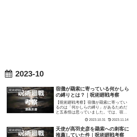
2023-10
宿儺が羂索に寄っている何かしら
呪術廻戦
の縛りとは？｜呪術廻戦考察
【呪術廻戦考察】宿儺が羂索に寄ってい
るのは「何かしらの縛り」があるためだ
と五条悟は思っていました。では、宿儺
を羂索に寄らせている「何かしらの縛
2023.10.31
2023.11.14
り」とはいったい何なのでしょうか？
天使が髙羽史彦を羂索への刺客に
呪術廻戦
推薦していた件｜呪術廻戦考察