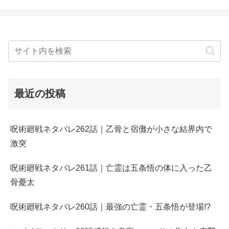
最近の投稿
呪術廻戦ネタバレ262話｜乙骨と宿儺が小さな結界内で
激突
呪術廻戦ネタバレ261話｜亡霊は五条悟の体に入った乙
骨憂太
呪術廻戦ネタバレ260話｜最強の亡霊・五条悟が登場!?