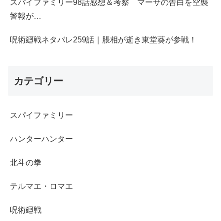
スパイファミリー98話感想＆考察 マーサの告白を空襲
警報が…
呪術廻戦ネタバレ259話｜脹相が逝き東堂葵が参戦！
カテゴリー
スパイファミリー
ハンターハンター
北斗の拳
テルマエ・ロマエ
呪術廻戦