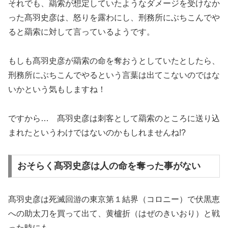
それでも、羂索が想定していたようなダメージを受けなか
った髙羽史彦は、怒りを露わにし、刑務所にぶちこんでや
ると羂索に対して言っているようです。
もしも髙羽史彦が羂索の命を奪おうとしていたとしたら、
刑務所にぶちこんでやるという言葉は出てこないのではな
いかという気もしますね！
ですから… 髙羽史彦は刺客として羂索のところに送り込
まれたというわけではないのかもしれませんね!?
おそらく髙羽史彦は人の命を奪った事がない
髙羽史彦は死滅回游の東京第１結界（コロニー）で伏黒恵
への助太刀を買って出て、黄櫨折（はぜのきいおり）と戦
った時にも…