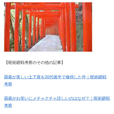
【呪術廻戦考察のその他の記事】
羂索が美しい土下座を20代後半で修得した件｜呪術廻戦
考察
羂索がお笑いにメチャクチャ詳しいのはなぜ？｜呪術廻戦
考察