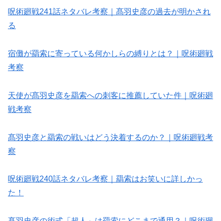
呪術廻戦241話ネタバレ考察｜髙羽史彦の過去が明かされ
る
宿儺が羂索に寄っている何かしらの縛りとは？｜呪術廻戦
考察
天使が髙羽史彦を羂索への刺客に推薦していた件｜呪術廻
戦考察
髙羽史彦と羂索の戦いはどう決着するのか？｜呪術廻戦考
察
呪術廻戦240話ネタバレ考察｜羂索はお笑いに詳しかっ
た！
髙羽史彦の術式「超人」は羂索にどこまで通用？｜呪術廻