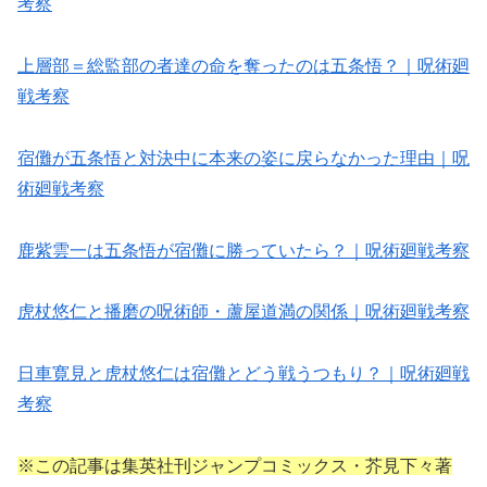
考察
上層部＝総監部の者達の命を奪ったのは五条悟？｜呪術廻
戦考察
宿儺が五条悟と対決中に本来の姿に戻らなかった理由｜呪
術廻戦考察
鹿紫雲一は五条悟が宿儺に勝っていたら？｜呪術廻戦考察
虎杖悠仁と播磨の呪術師・蘆屋道満の関係｜呪術廻戦考察
日車寛見と虎杖悠仁は宿儺とどう戦うつもり？｜呪術廻戦
考察
※この記事は集英社刊ジャンプコミックス・芥見下々著