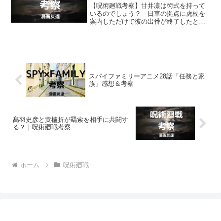
【呪術廻戦考察】甘井凛は術式を持って
いるのでしょう？ 日車の拠点に虎杖を
案内しただけで彼の出番が終了したとは
思えませんが、今後、彼は何をするので
しょう？ 死滅回游の泳者になっている
以上、甘井凛が術式は持っているのだろ
うと思いますが。
スパイファミリーアニメ28話「任務と家
族」感想＆考察
髙羽史彦と黄櫨折が羂索を相手に共闘す
る？｜呪術廻戦考察
ホーム
呪術廻戦