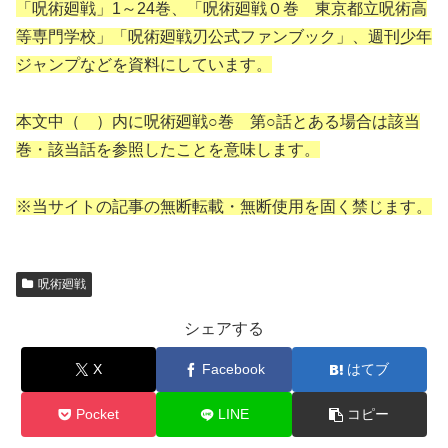
「呪術廻戦」1～24巻、「呪術廻戦０巻 東京都立呪術高
等専門学校」「呪術廻戦刃公式ファンブック」、週刊少年
ジャンプなどを資料にしています。
本文中（ ）内に呪術廻戦○巻 第○話とある場合は該当
巻・該当話を参照したことを意味します。
※当サイトの記事の無断転載・無断使用を固く禁じます。
呪術廻戦
シェアする
X
Facebook
はてブ
Pocket
LINE
コピー