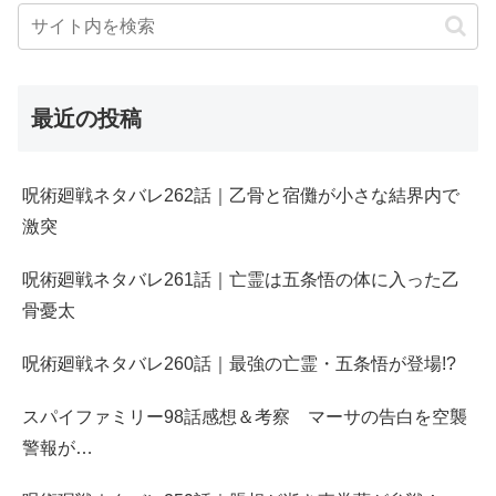
最近の投稿
呪術廻戦ネタバレ262話｜乙骨と宿儺が小さな結界内で
激突
呪術廻戦ネタバレ261話｜亡霊は五条悟の体に入った乙
骨憂太
呪術廻戦ネタバレ260話｜最強の亡霊・五条悟が登場!?
スパイファミリー98話感想＆考察 マーサの告白を空襲
警報が…