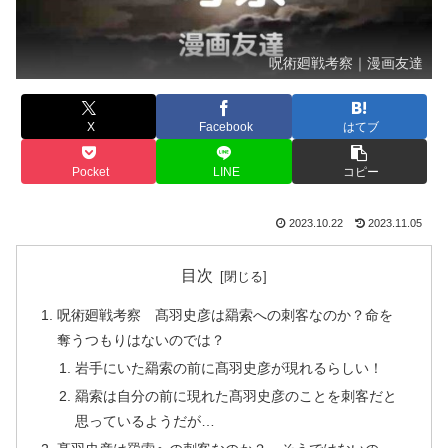
呪術廻戦考察｜漫画友達
X
Facebook
はてブ
Pocket
LINE
コピー
2023.10.22
2023.11.05
目次
呪術廻戦考察 髙羽史彦は羂索への刺客なのか？命を
奪うつもりはないのでは？
岩手にいた羂索の前に髙羽史彦が現れるらしい！
羂索は自分の前に現れた髙羽史彦のことを刺客だと
思っているようだが…