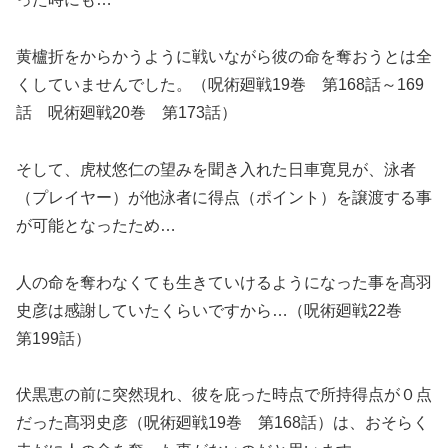
黄櫨折をからかうように戦いながら彼の命を奪おうとは全
くしていませんでした。（呪術廻戦19巻 第168話～169
話 呪術廻戦20巻 第173話）
そして、虎杖悠仁の望みを聞き入れた日車寛見が、泳者
（プレイヤー）が他泳者に得点（ポイント）を譲渡する事
が可能となったため…
人の命を奪わなくても生きていけるようになった事を髙羽
史彦は感謝していたくらいですから…（呪術廻戦22巻
第199話）
伏黒恵の前に突然現れ、彼を庇った時点で所持得点が０点
だった髙羽史彦（呪術廻戦19巻 第168話）は、おそらく