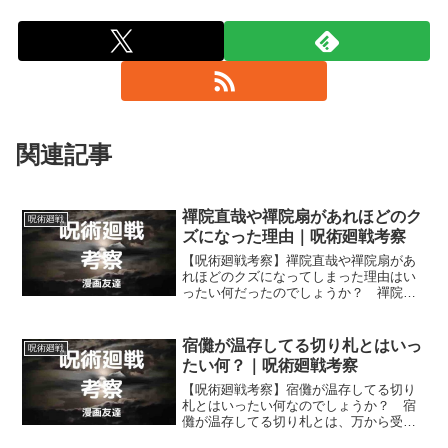
関連記事
禪院直哉や禪院扇があれほどのク
呪術廻戦
ズになった理由｜呪術廻戦考察
【呪術廻戦考察】禪院直哉や禪院扇があ
れほどのクズになってしまった理由はい
ったい何だったのでしょうか？ 禪院家
にうまれたということだけが禪院直哉や
禪院扇があれほどのクズになった理由の
全てではないはずです。
宿儺が温存してる切り札とはいっ
呪術廻戦
たい何？｜呪術廻戦考察
【呪術廻戦考察】宿儺が温存してる切り
札とはいったい何なのでしょうか？ 宿
儺が温存してる切り札とは、万から受け
取った何かでしょうか？ 「開」（フー