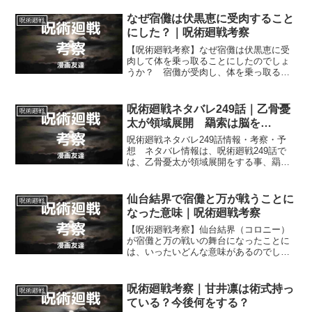
ガ）と唱えて取り出せる何かでしょう
か？ それとも…？
なぜ宿儺は伏黒恵に受肉すること
呪術廻戦
にした？｜呪術廻戦考察
【呪術廻戦考察】なぜ宿儺は伏黒恵に受
肉して体を乗っ取ることにしたのでしょ
うか？ 宿儺が受肉し、体を乗っ取る相
手に伏黒恵を選んだ理由はいったい何だ
ったのかを考えます。
呪術廻戦ネタバレ249話｜乙骨憂
呪術廻戦
太が領域展開 羂索は脳を…
呪術廻戦ネタバレ249話情報・考察・予
想 ネタバレ情報は、呪術廻戦249話で
は、乙骨憂太が領域展開をする事、羂索
が本体である脳を乙骨憂太に刀で突き刺
されていたと判明する事などです。
仙台結界で宿儺と万が戦うことに
呪術廻戦
なった意味｜呪術廻戦考察
【呪術廻戦考察】仙台結界（コロニー）
が宿儺と万の戦いの舞台になったことに
は、いったいどんな意味があるのでしょ
うか？ 宿儺と万が戦う舞台が仙台結界
になった理由について考えていいます。
呪術廻戦考察｜甘井凛は術式持っ
呪術廻戦
ている？今後何をする？