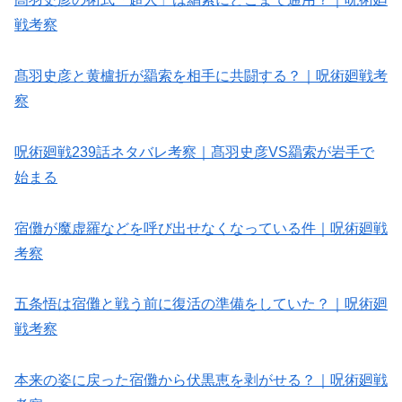
戦考察
髙羽史彦と黄櫨折が羂索を相手に共闘する？｜呪術廻戦考
察
呪術廻戦239話ネタバレ考察｜髙羽史彦VS羂索が岩手で
始まる
宿儺が魔虚羅などを呼び出せなくなっている件｜呪術廻戦
考察
五条悟は宿儺と戦う前に復活の準備をしていた？｜呪術廻
戦考察
本来の姿に戻った宿儺から伏黒恵を剥がせる？｜呪術廻戦