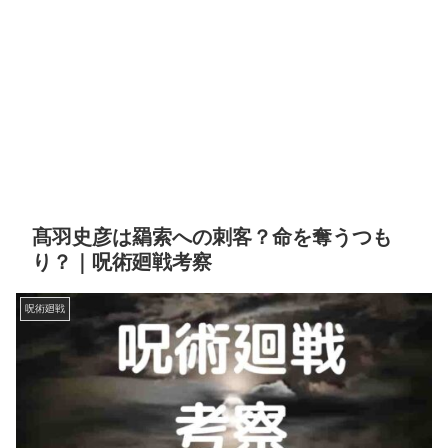
髙羽史彦は羂索への刺客？命を奪うつも
り？｜呪術廻戦考察
呪術廻戦