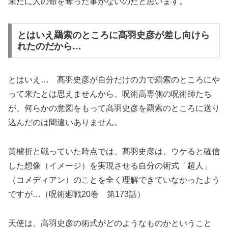
未だに人の命を奪った事がないのだと思います。
とはいえ羂索のところに髙羽史彦が差し向けら
れたのだから…
とはいえ… 髙羽史彦が自分だけの力で羂索のところにや
って来たとは思えませんから、呪術高専側の呪術師たち
が、何らかの意図をもって髙羽史彦を羂索のところに送り
込んだのは間違いありません。
黄櫨折と戦っていた時点では、髙羽史彦は、ウケると確信
した想像（イメージ）を実現させる自分の術式「超人」
（コメディアン）のことを全く理解できていなかったよう
ですが…（呪術廻戦20巻 第173話）
天使は、髙羽史彦の術式がどのようなものかということ