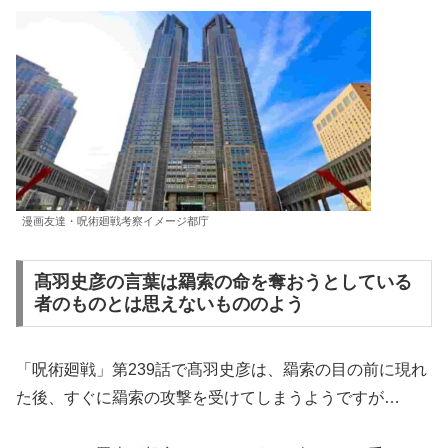
漫画友達・呪術廻戦考察イメージ都庁
髙羽史彦の言葉は羂索の命を奪おうとしている
者のものとは思えないもののよう
「呪術廻戦」第239話で髙羽史彦は、羂索の目の前に現れ
た後、すぐに羂索の攻撃を受けてしまうようですが…