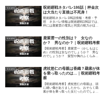
になり魔虚羅はそうならなかったのはな
ぜなのでしょうか？
呪術廻戦ネタバレ186話｜秤金次
呪術廻戦
は大当たり直後は不死身！
呪術廻戦ネタバレ186話情報・考察・予
想 ネタバレ情報は呪術廻戦186話では、
秤には鹿紫雲の電気と同質の呪力がほと
んど効かない事、大当たりを引いた直後
の秤は不死身だという事などがです。
鹿紫雲一の性別は？ 女なの
呪術廻戦
か？ 男なのか？｜呪術廻戦考察
【呪術廻戦考察】鹿紫雲一（かしもはじ
め）の性別は女なのでしょうか？ 男な
のでしょうか？ 髪型や胸のふくらみを
隠しているようにも思える服装からする
と鹿紫雲一の性別が実は女ということも
あり得そうに思えますが、それともやは
虎杖悠仁の母親は香織？羂索が体
呪術廻戦
り男なのでしょうか？
を乗っ取ったのは…｜呪術廻戦考
察
【呪術廻戦考察】虎杖悠仁の母親は、頭
に縫い傷がありましたから、おそらく羂
索が体を乗っ取った女だったのでしょう
が… その女の名は香織だったのでしょ
うか？ それとも、香里ではなかったで
しょうか？