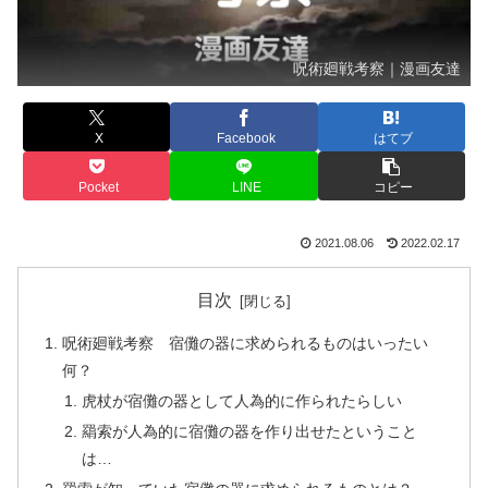
呪術廻戦考察｜漫画友達
X
Facebook
はてブ
Pocket
LINE
コピー
2021.08.06
2022.02.17
目次
呪術廻戦考察 宿儺の器に求められるものはいったい
何？
虎杖が宿儺の器として人為的に作られたらしい
羂索が人為的に宿儺の器を作り出せたということ
は…