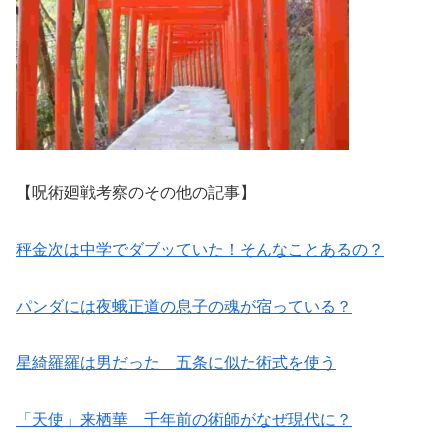
【呪術廻戦考察のその他の記事】
秤金次は中学でダブッていた！そんなことあるの？
パンダには夜蛾正道の息子の魂が宿っている？
星綺羅羅は男だった 五条に似た術式を使う
「天使」来栖華 千年前の術師がなぜ現代に？