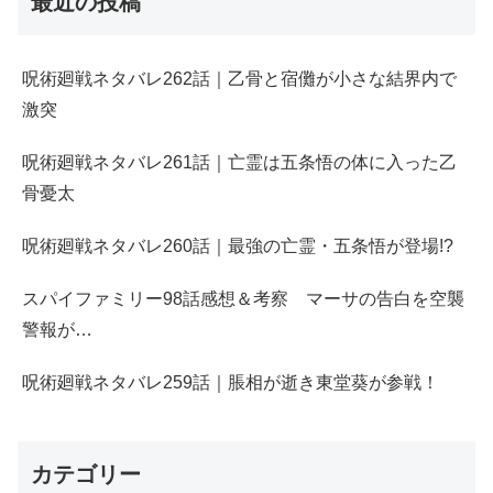
最近の投稿
呪術廻戦ネタバレ262話｜乙骨と宿儺が小さな結界内で
激突
呪術廻戦ネタバレ261話｜亡霊は五条悟の体に入った乙
骨憂太
呪術廻戦ネタバレ260話｜最強の亡霊・五条悟が登場!?
スパイファミリー98話感想＆考察 マーサの告白を空襲
警報が…
呪術廻戦ネタバレ259話｜脹相が逝き東堂葵が参戦！
カテゴリー