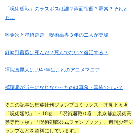
「呪術廻戦」のラスボスは誰？両面宿儺？羂索？それと
も…
秤金次と星綺羅羅 呪術高専３年の二人が登場
釘崎野薔薇は死んだ？死んでない？復活する？
禪院直毘人は1947年生まれのアニメマニア
禪院扇が当主になれなかったのは真希・真依のせい？
※この記事は集英社刊ジャンプコミックス・芥見下々著
「呪術廻戦」1～18巻、「呪術廻戦０巻 東京都立呪術高
等専門学校」「呪術廻戦公式ファンブック」、週刊少年ジ
ャンプなどを資料にしています。