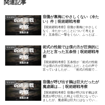
関連記事
宿儺が裏梅にやさしくない（冷た
呪術廻戦
い）件｜呪術廻戦考察
【呪術廻戦考察】宿儺が裏梅にやさしく
なく、冷たかったことについて考えま
す。五条悟に一撃をくらい、ふっとばさ
れてしまった裏梅を宿儺は「ひょい」と
よけてしまいました。
術式の性能では僕の方が圧倒的に
呪術廻戦
上だと言った五条悟｜呪術廻戦考
察
【呪術廻戦考察】五条悟が「術式の性能
では僕の方が圧倒的に上だ」と心の声で
言っていましたが… 「術式の性能では
僕の方が圧倒的に上だ」と言われるほど
宿儺の術式の性能は五条悟に劣っていた
のでしょうか？
宿儺が呼び出す鵺は巨大だったが
呪術廻戦
魔虚羅は…｜呪術廻戦考察
【呪術廻戦考察】宿儺が呼び出す鵺は伏
黒恵が呼び出した時より巨大になってい
ましたが、魔虚羅は巨大にはなっていま
せんでした。宿儺が呼び出した鵺は巨大