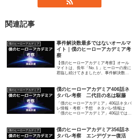
関連記事
事件解決数最多ではないオールマ
僕のヒーローアカデミア
イト｜僕のヒーローアカデミア考
察
【僕のヒーローアカデミア考察】オール
マイトは、長年「No.１」ヒーローの座に
君臨し続けてきましたが、事件解決数最
多は彼ではなくエンデヴァーでした。事
件解決数最多ではなくてもオールマイト
が「No.１」ヒーローの座に君臨し続けた
僕のヒーローアカデミア406話ネ
僕のヒーローアカデミア
理由を考えます。
タバレ考察 二代目の名は駆藤
「僕のヒーローアカデミア」406話ネタバ
レ情報・考察・予想 ネタバレ情報は
「僕のヒーローアカデミア」406話では、
爆豪が、覚醒しそうになっている事、Ｏ
ＦＡの二代目の名が駆藤だったとわかる
事などです。
僕のヒーローアカデミア356話ネ
僕のヒーローアカデミア
タバレ考察 エンデヴァー復活