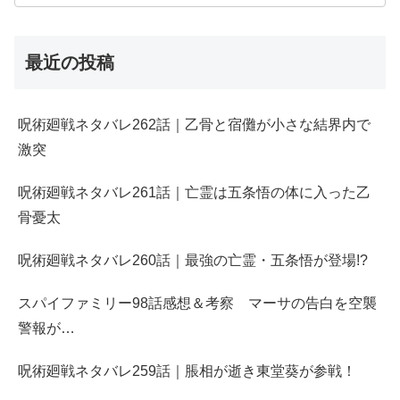
最近の投稿
呪術廻戦ネタバレ262話｜乙骨と宿儺が小さな結界内で
激突
呪術廻戦ネタバレ261話｜亡霊は五条悟の体に入った乙
骨憂太
呪術廻戦ネタバレ260話｜最強の亡霊・五条悟が登場!?
スパイファミリー98話感想＆考察 マーサの告白を空襲
警報が…
呪術廻戦ネタバレ259話｜脹相が逝き東堂葵が参戦！