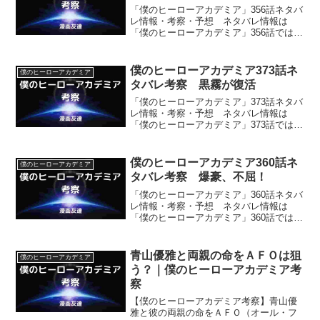
「僕のヒーローアカデミア」356話ネタバ
レ情報・考察・予想 ネタバレ情報は
「僕のヒーローアカデミア」356話では戦
線離脱していたエンデヴァーが復活し、
ＡＦＯに猛攻をかけることなどです。
僕のヒーローアカデミア373話ネ
僕のヒーローアカデミア
タバレ考察 黒霧が復活
「僕のヒーローアカデミア」373話ネタバ
レ情報・考察・予想 ネタバレ情報は
「僕のヒーローアカデミア」373話では、
黒霧がついに死柄木弔を助ける者として
復活してしまうことなどです。
僕のヒーローアカデミア360話ネ
僕のヒーローアカデミア
タバレ考察 爆豪、不屈！
「僕のヒーローアカデミア」360話ネタバ
レ情報・考察・予想 ネタバレ情報は
「僕のヒーローアカデミア」360話ではビ
ッグ３の死柄木弔に対する戦いぶりが見
られること、爆豪が闘志を持ち続けてい
るとわかることなどです。
青山優雅と両親の命をＡＦＯは狙
僕のヒーローアカデミア
う？｜僕のヒーローアカデミア考
察
【僕のヒーローアカデミア考察】青山優
雅と彼の両親の命をＡＦＯ（オール・フ