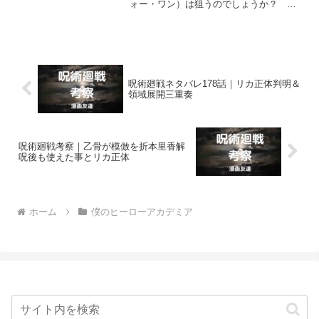
ォー・ワン）は狙うのでしょうか？ そ
れとも内通者だったことがバレて利用価
値がなくなった青山優雅と彼の両親の命
をＡＦＯが狙うことはないのでしょう
か？
呪術廻戦ネタバレ178話｜リカ正体判明＆
領域展開三重奏
呪術廻戦考察｜乙骨が模倣を折本里香解
呪後も使えた事とリカ正体
ホーム
僕のヒーローアカデミア