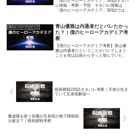
「僕のヒーローアカデミア」393話ネタバ
レ情報・考察・予想 ネタバレ情報は
「僕のヒーローアカデミア」393話では、
お茶子が触れていないものまで無重力状
態にできるようになったこと、トガヒミ
コが涙を流していることなどです。
青山優雅は内通者だとバレたかっ
僕のヒーローアカデミア
た？｜僕のヒーローアカデミア考
察
【僕のヒーローアカデミア考察】青山優
雅は内通者だということがバレてしまう
ことを実は以前からずっと望んでいたの
ではないでしょうか？ 青山優雅のいく
つかの行動は自分が内通者だとバレるこ
とを望む彼の心理を反映していたと思い
ます。
呪術廻戦220話ネタバレ考察｜天使が生き
ていて五条悟解放へ
魔虚羅を使う宿儺が五条悟の無下限呪術
を破る？｜呪術廻戦考察