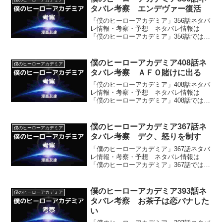
タバレ考察 エンデヴァー復活
「僕のヒーローアカデミア」356話ネタバ
レ情報・考察・予想 ネタバレ情報は
「僕のヒーローアカデミア」356話では戦
線離脱していたエンデヴァーが復活し、
ＡＦＯに猛攻をかけることなどです。
僕のヒーローアカデミア408話ネ
僕のヒーローアカデミア
タバレ考察 ＡＦＯ賭けに出る
「僕のヒーローアカデミア」408話ネタバ
レ情報・考察・予想 ネタバレ情報は
「僕のヒーローアカデミア」408話では、
ＡＦＯが、死柄木弔への自分の力譲渡と
爆豪の命を奪う事とを一気にすませよう
と大きな賭けに出る事などです。
僕のヒーローアカデミア367話ネ
僕のヒーローアカデミア
タバレ考察 デク、怒りを制す
「僕のヒーローアカデミア」367話ネタバ
レ情報・考察・予想 ネタバレ情報は
「僕のヒーローアカデミア」367話ではデ
クを怒らせ、それを死柄木弔が利用しよ
うとするもののミリオがデクを冷静にさ
せようとすることなどです。
僕のヒーローアカデミア393話ネ
僕のヒーローアカデミア
タバレ考察 お茶子は恋バナした
い