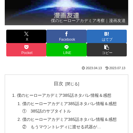
僕のヒーローアカデミア考察｜漫画友達
X
Facebook
はてブ
Pocket
LINE
コピー
2023.04.13
2023.07.13
目次
僕のヒーローアカデミア385話ネタバレ情報＆感想
僕のヒーローアカデミア385話ネタバレ情報＆感想
① 385話のサブタイトル
僕のヒーローアカデミア385話ネタバレ情報＆感想
② もうマウントレディに渡せる武器が…