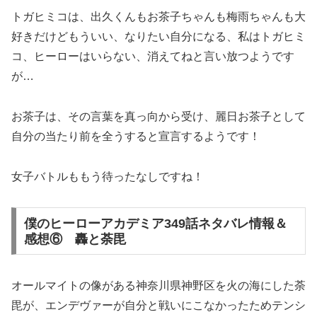
トガヒミコは、出久くんもお茶子ちゃんも梅雨ちゃんも大
好きだけどもういい、なりたい自分になる、私はトガヒミ
コ、ヒーローはいらない、消えてねと言い放つようです
が…
お茶子は、その言葉を真っ向から受け、麗日お茶子として
自分の当たり前を全うすると宣言するようです！
女子バトルももう待ったなしですね！
僕のヒーローアカデミア349話ネタバレ情報＆
感想⑥ 轟と荼毘
オールマイトの像がある神奈川県神野区を火の海にした荼
毘が、エンデヴァーが自分と戦いにこなかったためテンシ