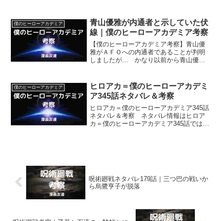
ＯＦＡを手放せという言葉の意味を二代
目がデクに説明し、デクがＯＦＡを手放
す決断をしたようです。
青山優雅が内通者と示していた伏
僕のヒーローアカデミア
線｜僕のヒーローアカデミア考察
【僕のヒーローアカデミア考察】青山優
雅がＡＦＯへの内通者であることが判明
しましたが… かなり以前から青山優雅
がＡＦＯへの内通者であることの伏線は
敷かれてきていましたね。
ヒロアカ＝僕のヒーローアカデミ
僕のヒーローアカデミア
ア345話ネタバレ＆考察
ヒロアカ＝僕のヒーローアカデミア345話
ネタバレ＆考察 ネタバレ情報はヒロア
カ＝僕のヒーローアカデミア345話では、
ベストジーニストとともに死柄木弔と戦
うはずだったデクが、別の場所に現れて
しまうことことなどです。
呪術廻戦ネタバレ179話｜三つ巴の戦いか
ら烏鷺亨子が脱落