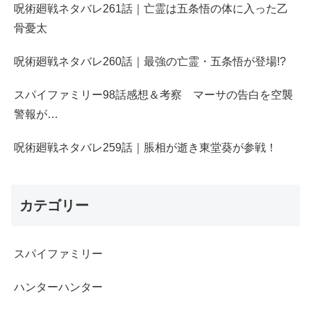
呪術廻戦ネタバレ261話｜亡霊は五条悟の体に入った乙
骨憂太
呪術廻戦ネタバレ260話｜最強の亡霊・五条悟が登場!?
スパイファミリー98話感想＆考察 マーサの告白を空襲
警報が…
呪術廻戦ネタバレ259話｜脹相が逝き東堂葵が参戦！
カテゴリー
スパイファミリー
ハンターハンター