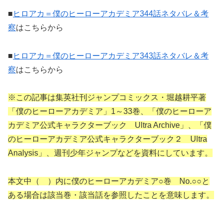
■
ヒロアカ＝僕のヒーローアカデミア344話ネタバレ＆考
察
はこちらから
■
ヒロアカ＝僕のヒーローアカデミア343話ネタバレ＆考
察
はこちらから
※この記事は集英社刊ジャンプコミックス・堀越耕平著
「僕のヒーローアカデミア」1～33巻、「僕のヒーローア
カデミア公式キャラクターブック Ultra Archive」、「僕
のヒーローアカデミア公式キャラクターブック２ Ultra
Analysis」、週刊少年ジャンプなどを資料にしています。
本文中（ ）内に僕のヒーローアカデミア○巻 No.○○と
ある場合は該当巻・該当話を参照したことを意味します。