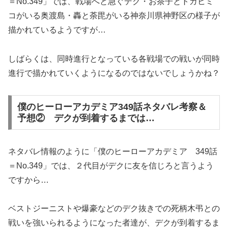
＝No.349」では、戦場へと急ぐデク・お茶子とトガヒミ
コがいる奥渡島・轟と荼毘がいる神奈川県神野区の様子が
描かれているようですが…
しばらくは、同時進行となっている各戦場での戦いが同時
進行で描かれていくようになるのではないでしょうかね？
僕のヒーローアカデミア349話ネタバレ考察＆
予想② デクが到着するまでは…
ネタバレ情報のように「僕のヒーローアカデミア 349話
＝No.349」では、２代目がデクに友を信じろと言うよう
ですから…
ベストジーニストや爆豪などのデク抜きでの死柄木弔との
戦いを強いられるようになった者達が、デクが到着するま