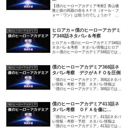
【僕のヒーローアカデミア考察】青山優
雅と彼の両親の命をＡＦＯ（オール・フ
ォー・ワン）は狙うのでしょうか？ そ
れとも内通者だったことがバレて利用価
値がなくなった青山優雅と彼の両親の命
をＡＦＯが狙うことはないのでしょう
ヒロアカ＝僕のヒーローアカデミ
僕のヒーローアカデミア
か？
ア348話ネタバレ＆考察
ヒロアカ＝僕のヒーローアカデミア348話
ネタバレ＆考察 ネタバレ情報はヒロア
カ＝僕のヒーローアカデミア348話では、
トガヒミコがデクになりたいと思ってい
るとわかることなどです。
僕のヒーローアカデミア368話ネ
僕のヒーローアカデミア
タバレ考察 デクがＡＦＯを圧倒
「僕のヒーローアカデミア」368話ネタバ
レ情報・考察・予想 ネタバレ情報は
「僕のヒーローアカデミア」368話では死
柄木弔を統合したＡＦＯが死柄木はもう
いないと言うこと、デクがＡＦＯを圧倒
することなどです。
僕のヒーローアカデミア413話ネ
僕のヒーローアカデミア
タバレ考察 ＯＦＡを傷に…
「僕のヒーローアカデミア」413話ネタバ
レ情報・考察・予想 ネタバレ情報は
「僕のヒーローアカデミア」413話では、