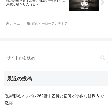
呪術廻戦考察｜乙骨と石流の一騎打ちに
烏鷺が横ヤリ入れる!?
ホーム
僕のヒーローアカデミア
最近の投稿
呪術廻戦ネタバレ262話｜乙骨と宿儺が小さな結界内で
激突