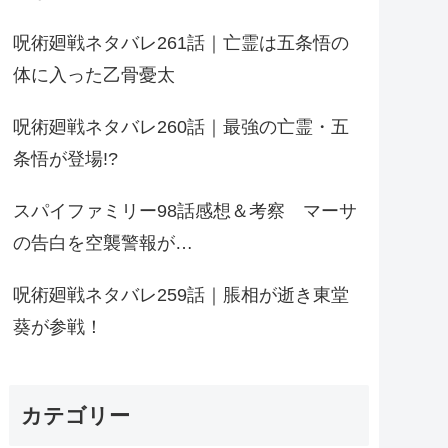
呪術廻戦ネタバレ261話｜亡霊は五条悟の
体に入った乙骨憂太
呪術廻戦ネタバレ260話｜最強の亡霊・五
条悟が登場!?
スパイファミリー98話感想＆考察 マーサ
の告白を空襲警報が…
呪術廻戦ネタバレ259話｜脹相が逝き東堂
葵が参戦！
カテゴリー