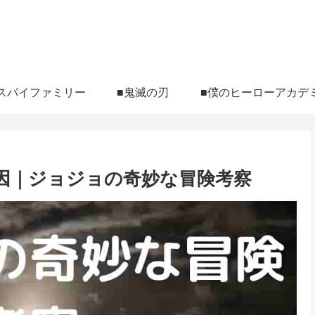
スパイファミリー
■鬼滅の刃
■僕のヒーローアカデ
因｜ジョジョの奇妙な冒険考察