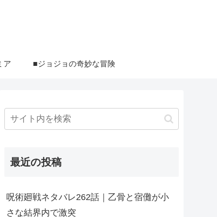
ミア
■ジョジョの奇妙な冒険
最近の投稿
呪術廻戦ネタバレ262話｜乙骨と宿儺が小
さな結界内で激突