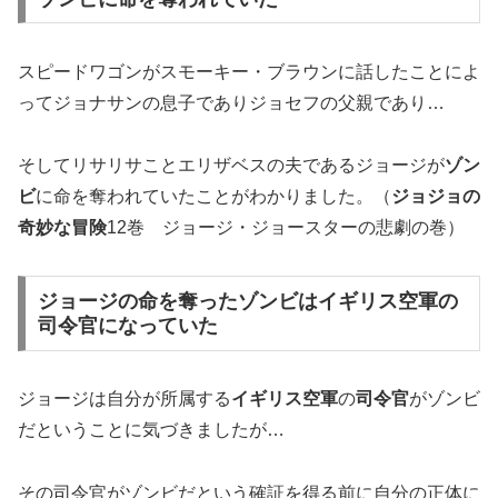
スピードワゴンがスモーキー・ブラウンに話したことによ
ってジョナサンの息子でありジョセフの父親であり…
そしてリサリサことエリザベスの夫であるジョージが
ゾン
ビ
に命を奪われていたことがわかりました。（
ジョジョの
奇妙な冒険
12巻 ジョージ・ジョースターの悲劇の巻）
ジョージの命を奪ったゾンビはイギリス空軍の
司令官になっていた
ジョージは自分が所属する
イギリス空軍
の
司令官
がゾンビ
だということに気づきましたが…
その司令官がゾンビだという確証を得る前に自分の正体に