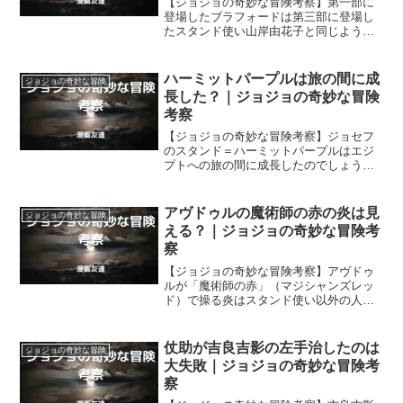
【ジョジョの奇妙な冒険考察】第一部に
登場したブラフォードは第三部に登場し
たスタンド使い山岸由花子と同じように
髪の毛を操りましたが、もしかしたらブ
ラフォードも山岸由花子と同じようにス
タンド使いだったのでしょうか？
ハーミットパープルは旅の間に成
ジョジョの奇妙な冒険
長した？｜ジョジョの奇妙な冒険
考察
【ジョジョの奇妙な冒険考察】ジョセフ
のスタンド＝ハーミットパープルはエジ
プトへの旅の間に成長したのでしょう
か？ 日本にいた時にはジョセフはＤＩ
Ｏの居所をハーミットパープルで念写で
きませんでしたが、エジプトに着いた時
アヴドゥルの魔術師の赤の炎は見
ジョジョの奇妙な冒険
にはそれができていました。
える？｜ジョジョの奇妙な冒険考
察
【ジョジョの奇妙な冒険考察】アヴドゥ
ルが「魔術師の赤」（マジシャンズレッ
ド）で操る炎はスタンド使い以外の人間
には見えないようですが… スタンド使
い以外の人間にもアヴドゥルが「魔術師
の赤」で操っている炎が見えていたよう
仗助が吉良吉影の左手治したのは
ジョジョの奇妙な冒険
に思える場面もありました。
大失敗｜ジョジョの奇妙な冒険考
察