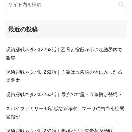
最近の投稿
呪術廻戦ネタバレ262話｜乙骨と宿儺が小さな結界内で
激突
呪術廻戦ネタバレ261話｜亡霊は五条悟の体に入った乙
骨憂太
呪術廻戦ネタバレ260話｜最強の亡霊・五条悟が登場!?
スパイファミリー98話感想＆考察 マーサの告白を空襲
警報が…
呪術廻戦ネタバレ259話｜脹相が逝き東堂葵が参戦！