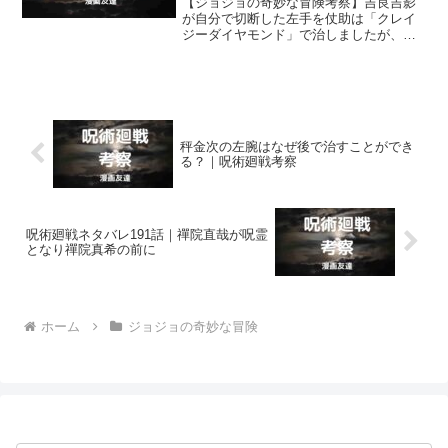
【ジョジョの奇妙な冒険考察】吉良吉影
が自分で切断した左手を仗助は「クレイ
ジーダイヤモンド」で治しましたが、こ
れは大失敗だったのではないでしょう
か？ 左手を治していなければ仗助たち
はもっと早く吉良吉影を見つけ出すこと
ができたのではないかと思います。
秤金次の左腕はなぜ後で治すことができ
る？｜呪術廻戦考察
呪術廻戦ネタバレ191話｜禪院直哉が呪霊
となり禪院真希の前に
ホーム
ジョジョの奇妙な冒険