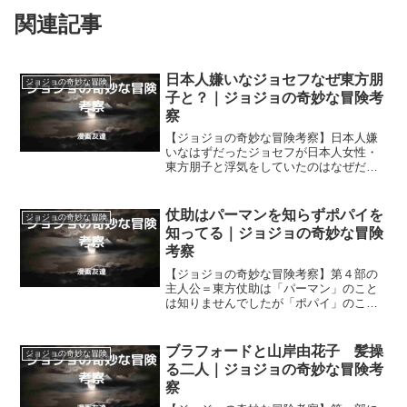
関連記事
日本人嫌いなジョセフなぜ東方朋
ジョジョの奇妙な冒険
子と？｜ジョジョの奇妙な冒険考
察
【ジョジョの奇妙な冒険考察】日本人嫌
いなはずだったジョセフが日本人女性・
東方朋子と浮気をしていたのはなぜだっ
たのでしょうか？ 一人娘ホリィが日本
人と結婚してからジョセフは日本人嫌い
になっていたはずですが、東方朋子と浮
仗助はパーマンを知らずポパイを
ジョジョの奇妙な冒険
気していました。
知ってる｜ジョジョの奇妙な冒険
考察
【ジョジョの奇妙な冒険考察】第４部の
主人公＝東方仗助は「パーマン」のこと
は知りませんでしたが「ポパイ」のこと
は知っていました。なぜ仗助は「ポパ
イ」を知っていながら「パーマン」は知
らなかったのでしょうか？
ブラフォードと山岸由花子 髪操
ジョジョの奇妙な冒険
る二人｜ジョジョの奇妙な冒険考
察