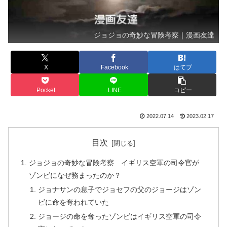
ジョジョの奇妙な冒険考察｜漫画友達
X
Facebook
はてブ
Pocket
LINE
コピー
2022.07.14
2023.02.17
目次
ジョジョの奇妙な冒険考察 イギリス空軍の司令官が
ゾンビになぜ務まったのか？
ジョナサンの息子でジョセフの父のジョージはゾン
ビに命を奪われていた
ジョージの命を奪ったゾンビはイギリス空軍の司令