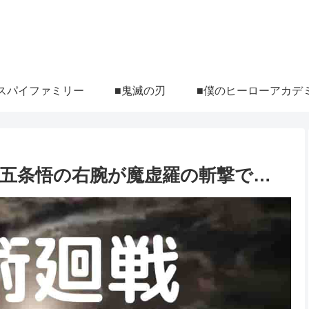
スパイファミリー
■鬼滅の刃
■僕のヒーローアカデ
｜五条悟の右腕が魔虚羅の斬撃で…