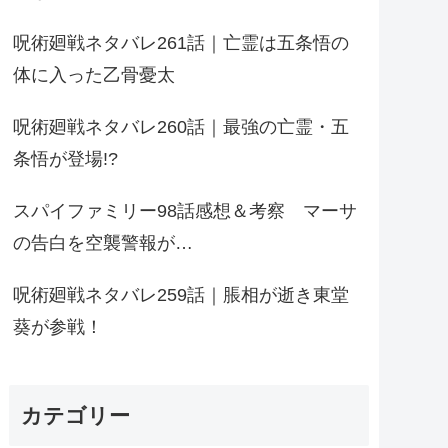
呪術廻戦ネタバレ261話｜亡霊は五条悟の
体に入った乙骨憂太
呪術廻戦ネタバレ260話｜最強の亡霊・五
条悟が登場!?
スパイファミリー98話感想＆考察 マーサ
の告白を空襲警報が…
呪術廻戦ネタバレ259話｜脹相が逝き東堂
葵が参戦！
カテゴリー