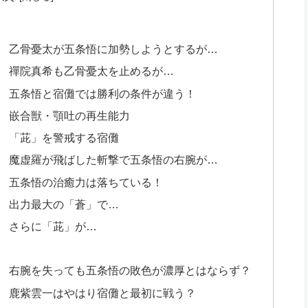
① 乙骨憂太が五条悟に加勢しようとするが…
② 禪院真希も乙骨憂太を止めるが…
③ 五条悟と宿儺では勝利の条件が違う！
④ 嵌合獣・顎吐の再生能力
⑤ 「茈」を警戒する宿儺
⑥ 魔虚羅が飛ばした斬撃で五条悟の右腕が…
⑦ 五条悟の治癒力は落ちている！
⑧ 出力最大の「蒼」で…
⑨ さらに「茈」が…
① 右腕を失っても五条悟の敗色が濃厚とはならず？
② 鹿紫雲一はやはり宿儺と最初に戦う？