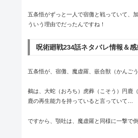
五条悟がずっと一人で宿儺と戦っていて、
ういう理由でだったんですね！
呪術廻戦234話ネタバレ情報＆
五条悟が、宿儺、魔虚羅、嵌合獣（かんご
鵺は、大蛇（おろち）虎葬（こそう）円鹿
鹿の再生能力を持っていると言っていて…
ですから、顎吐は、魔虚羅と同様に一撃で