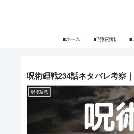
■ホーム
■呪術廻戦
■
呪術廻戦234話ネタバレ考察
呪術廻戦