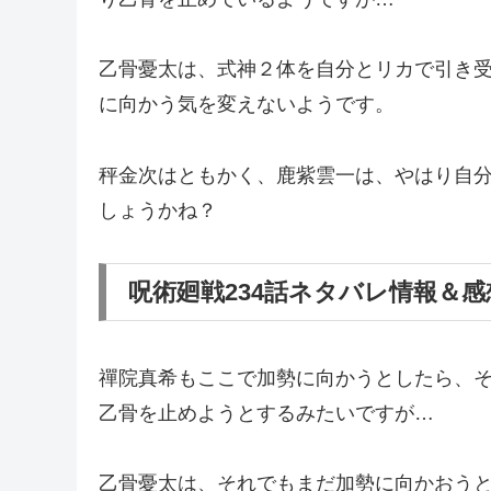
乙骨憂太は、式神２体を自分とリカで引き
に向かう気を変えないようです。
秤金次はともかく、鹿紫雲一は、やはり自
しょうかね？
呪術廻戦234話ネタバレ情報＆
禪院真希もここで加勢に向かうとしたら、
乙骨を止めようとするみたいですが…
乙骨憂太は、それでもまだ加勢に向かおう