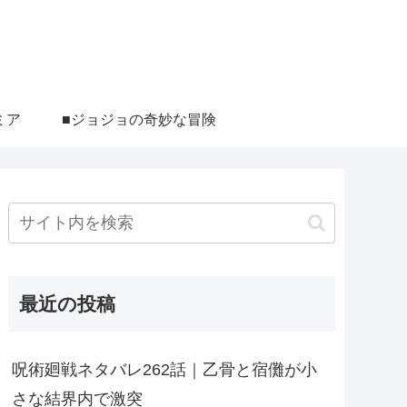
ミア
■ジョジョの奇妙な冒険
最近の投稿
呪術廻戦ネタバレ262話｜乙骨と宿儺が小
さな結界内で激突