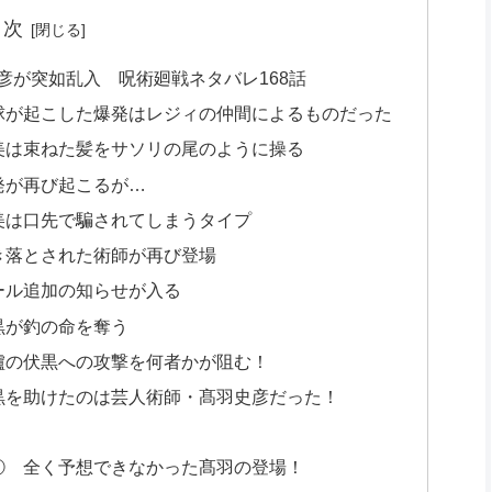
目次
彦が突如乱入 呪術廻戦ネタバレ168話
眼球が起こした爆発はレジィの仲間によるものだった
美は束ねた髪をサソリの尾のように操る
発が再び起こるが…
美は口先で騙されてしまうタイプ
き落とされた術師が再び登場
ール追加の知らせが入る
黒が釣の命を奪う
櫨の伏黒への攻撃を何者かが阻む！
伏黒を助けたのは芸人術師・髙羽史彦だった！
① 全く予想できなかった髙羽の登場！