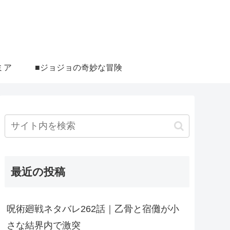
ミア
■ジョジョの奇妙な冒険
最近の投稿
呪術廻戦ネタバレ262話｜乙骨と宿儺が小
さな結界内で激突