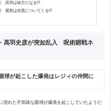
② 高羽は味方になる!?
③ 麗美は伏黒についてくる!?
・髙羽史彦が突如乱入 呪術廻戦ネ
 眼球が起こした爆発はレジィの仲間に
中に現れた不気味な眼球が爆発を起こしていたようだ