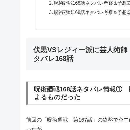
呪術廻戦168話ネタバレ考察＆予想
呪術廻戦168話ネタバレ考察＆予想
伏黒VSレジィ一派に芸人術師
タバレ168話
呪術廻戦168話ネタバレ情報①
よるものだった
前回の「呪術廻戦 第167話」の終盤で空
ったが…