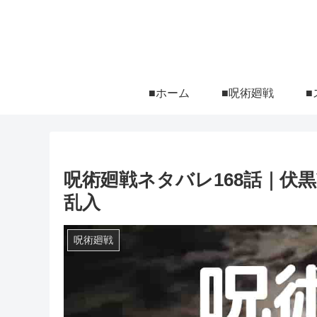
■ホーム
■呪術廻戦
■
呪術廻戦ネタバレ168話｜伏
乱入
呪術廻戦