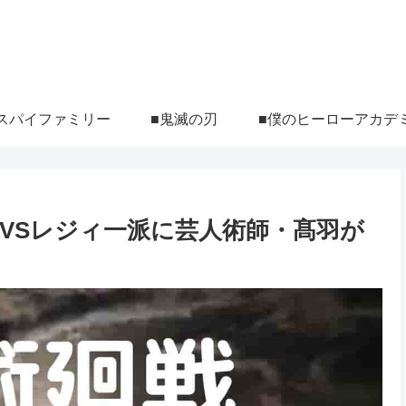
スパイファミリー
■鬼滅の刃
■僕のヒーローアカデ
黒VSレジィ一派に芸人術師・髙羽が