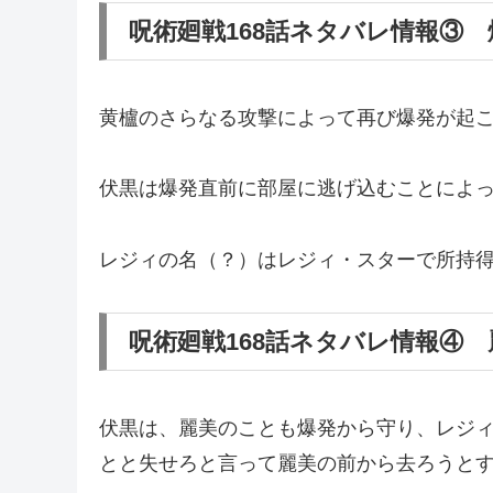
呪術廻戦168話ネタバレ情報③
黄櫨のさらなる攻撃によって再び爆発が起
伏黒は爆発直前に部屋に逃げ込むことによ
レジィの名（？）はレジィ・スターで所持得
呪術廻戦168話ネタバレ情報④
伏黒は、麗美のことも爆発から守り、レジ
とと失せろと言って麗美の前から去ろうと