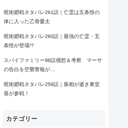
呪術廻戦ネタバレ261話｜亡霊は五条悟の
体に入った乙骨憂太
呪術廻戦ネタバレ260話｜最強の亡霊・五
条悟が登場!?
スパイファミリー98話感想＆考察 マーサ
の告白を空襲警報が…
呪術廻戦ネタバレ259話｜脹相が逝き東堂
葵が参戦！
カテゴリー