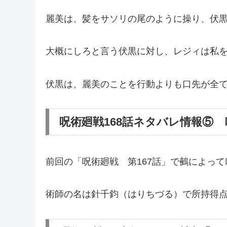
麗美は、髪をサソリの尾のように操り、伏
大概にしろと言う伏黒に対し、レジィは私
伏黒は、麗美のことを行動よりも口先が全
呪術廻戦168話ネタバレ情報⑤
前回の「呪術廻戦 第167話」で鵺によっ
術師の名は針千鈞（はりちづる）で所持得点