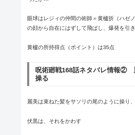
眼球はレジィの仲間の術師＝黄櫨折（ハゼ
の顔から自在にはずして飛ばし、爆発を引
黄櫨の所持得点（ポイント）は35点
呪術廻戦168話ネタバレ情報②
操る
麗美は束ねた髪をサソリの尾のように操り
伏黒は、それをかわす