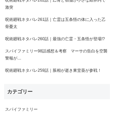
呪術廻戦ネタバレ262話｜乙骨と宿儺が小さな結界内で
激突
呪術廻戦ネタバレ261話｜亡霊は五条悟の体に入った乙
骨憂太
呪術廻戦ネタバレ260話｜最強の亡霊・五条悟が登場!?
スパイファミリー98話感想＆考察 マーサの告白を空襲
警報が…
呪術廻戦ネタバレ259話｜脹相が逝き東堂葵が参戦！
カテゴリー
スパイファミリー