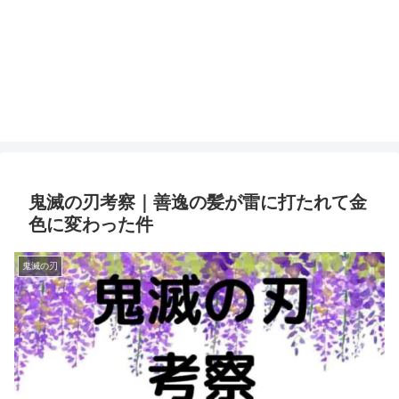
鬼滅の刃考察｜善逸の髪が雷に打たれて金
色に変わった件
鬼滅の刃