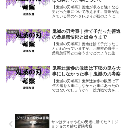
なる男だった事について
【鬼滅の刃考察】善逸が眠ると強くなる
男だった事について考えます。善逸が起
きている間のヘタレぶりが嘘のように眠
ると強くなる男だったのは、いったいな
ぜだったのでしょうか？
鬼滅の刃考察｜捨て子だった善逸
鬼滅の刃
の桑島慈悟郎と出会うまで
【鬼滅の刃考察】善逸は捨て子だったこ
とがわかっていますが、元鳴柱の育手・
桑島慈悟郎と出会うまでどのように生き
てきたのでしょうか？ 我妻家に引き取
られ、育てられてきたことは間違いなさ
そうですが。
鬼舞辻無惨の敗因は下弦の鬼を大
鬼滅の刃
事にしなかった事｜鬼滅の刃考察
【鬼滅の刃考察】鬼舞辻無惨の敗因は下
弦の鬼を大事にしなかった事にあったの
ではないでしょうか？ 総力戦で力を出
し尽くし、ようやく鬼舞辻無惨を倒した
鬼殺隊は、もし最終決戦で下弦の鬼とも
戦う事を強いられていたら無惨を倒せな
かったかもしれません。
サンはディオや柱の男達に勝てた？｜ジ
ョジョの奇妙な冒険考察