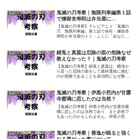
鬼滅の刃考察｜無限列車編第１話
鬼滅の刃
で煉獄杏寿郎は弁当屋に…
【鬼滅の刃考察】テレビアニメ「鬼滅の
刃 無限列車編」第１話で炎柱・煉獄杏
寿郎が弁当屋のトミ・ふくに「あなたが
たのことは父に必ず伝えます」「また会
いましょう」と約束していましたが…
煉獄杏寿郎はこの約束を守ることはでき
錆兎と真菰は厄除の面の危険なぜ
鬼滅の刃
ませんでしたね。
教えなかった？｜鬼滅の刃考察
【鬼滅の刃考察】錆兎と真菰は、鱗滝か
ら貰った厄除の面をして最終選抜に挑む
のが危険であることを炭治郎になぜ教え
てやらなかったのでしょうか？ 錆兎も
真菰も厄除の面をして最終選抜に挑むこ
との危険性を誰よりもよく知っていたは
鬼滅の刃考察｜伊黒小芭内が甘露
鬼滅の刃
ずですが…。
寺蜜璃に恋したのは当然？
【鬼滅の刃考察】伊黒小芭内が甘露寺蜜
璃に恋したのは当然であり、また必然で
もあったのかもしれません。伊黒小芭内
が甘露寺蜜璃の明るさ・普通さによって
心を救われた事は間違いありません。
鬼滅の刃考察｜善逸が眠ると強く
鬼滅の刃