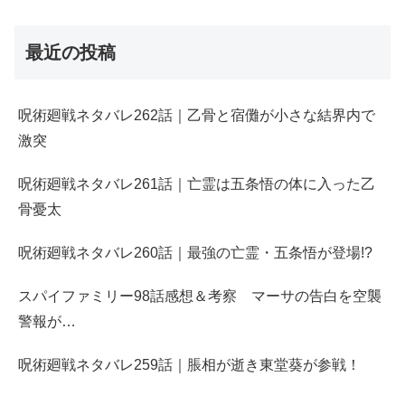
最近の投稿
呪術廻戦ネタバレ262話｜乙骨と宿儺が小さな結界内で
激突
呪術廻戦ネタバレ261話｜亡霊は五条悟の体に入った乙
骨憂太
呪術廻戦ネタバレ260話｜最強の亡霊・五条悟が登場!?
スパイファミリー98話感想＆考察 マーサの告白を空襲
警報が…
呪術廻戦ネタバレ259話｜脹相が逝き東堂葵が参戦！