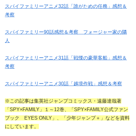
スパイファミリーアニメ32話「誰がための任務」感想＆
考察
スパイファミリー90話感想＆考察 フォージャー家の隣
人
スパイファミリーアニメ31話「戦慄の豪華客船」感想＆
考察
スパイファミリーアニメ30話「越境作戦」感想＆考察
※この記事は集英社ジャンプコミックス・遠藤達哉著
「SPY×FAMILY」１～12巻、「SPY×FAMILY公式ファン
ブック EYES ONLY」、「少年ジャンプ＋」などを資料
にしています。