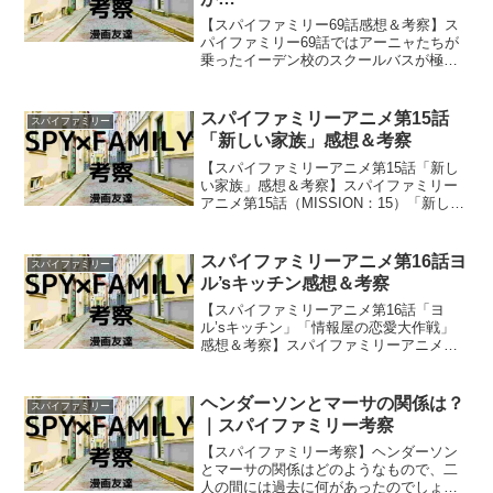
【スパイファミリー69話感想＆考察】ス
パイファミリー69話ではアーニャたちが
乗ったイーデン校のスクールバスが極左
組織「赤いサーカズ」にバスジャックさ
れてしまいました！ アーニャたちはい
ったいどうなってしまうのでしょうか？
スパイファミリーアニメ第15話
スパイファミリー
「新しい家族」感想＆考察
【スパイファミリーアニメ第15話「新し
い家族」感想＆考察】スパイファミリー
アニメ第15話（MISSION：15）「新しい
家族」の感想と考察です。アーニャと一
緒にロイドの命を救う活躍をしたボンド
がついにフォージャー家の一員になりま
スパイファミリーアニメ第16話ヨ
スパイファミリー
したね。
ル’sキッチン感想＆考察
【スパイファミリーアニメ第16話「ヨ
ル’sキッチン」「情報屋の恋愛大作戦」
感想＆考察】スパイファミリーアニメ第
16話（MISSION：16）の「ヨル’sキッチ
ン」「情報屋の恋愛大作戦」感想と考察
です。
ヘンダーソンとマーサの関係は？
スパイファミリー
｜スパイファミリー考察
【スパイファミリー考察】ヘンダーソン
とマーサの関係はどのようなもので、二
人の間には過去に何があったのでしょう