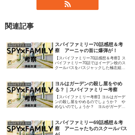
関連記事
スパイファミリー70話感想＆考
スパイファミリー
察 アーニャの首に爆弾が！
【スパイファミリー70話感想＆考察】ス
パイファミリー70話ではイーデン校のス
クールバスをバスジャックした極左組織
「赤いサーカス」によってアーニャの首
に爆弾が取りつけられてしまいました
ね！ アーニャたちはいったいどうなっ
ヨルはガーデンの殺し屋をやめ
スパイファミリー
てしまうのでしょうか？
る？｜スパイファミリー考察
【スパイファミリー考察】ヨルはガーデ
ンの殺し屋をやめるのでしょうか？ や
めないのでしょうか？ ヨルがガーデン
の殺し屋をやめるとしたら、それはどん
な場合にかを考えます。
スパイファミリー69話感想＆考
スパイファミリー
察 アーニャたちのスクールバス
が…