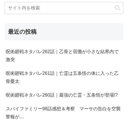
最近の投稿
呪術廻戦ネタバレ262話｜乙骨と宿儺が小さな結界内で
激突
呪術廻戦ネタバレ261話｜亡霊は五条悟の体に入った乙
骨憂太
呪術廻戦ネタバレ260話｜最強の亡霊・五条悟が登場!?
スパイファミリー98話感想＆考察 マーサの告白を空襲
警報が…