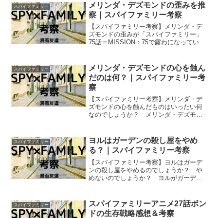
メリンダ・デズモンドの歪みを推
スパイファミリー
察｜スパイファミリー考察
【スパイファミリー考察】メリンダ・デ
ズモンドの歪みが「スパイファミリー」
75話＝MISSION：75で露わになっていま
したが… ダミアンの母親であるメリン
ダ・デズモンドの精神はなぜ歪んでしま
ったのでしょうか？
メリンダ・デズモンドの心を蝕ん
スパイファミリー
だのは何？｜スパイファミリー考
察
【スパイファミリー考察】メリンダ・デ
ズモンドの心を蝕んだものはいったい何
なのでしょうか？ メリンダ・デズモン
ドの心を蝕んだものとして考えられそう
なものを挙げていってみます。
ヨルはガーデンの殺し屋をやめ
スパイファミリー
る？｜スパイファミリー考察
【スパイファミリー考察】ヨルはガーデ
ンの殺し屋をやめるのでしょうか？ や
めないのでしょうか？ ヨルがガーデン
の殺し屋をやめるとしたら、それはどん
な場合にかを考えます。
スパイファミリーアニメ27話ボン
スパイファミリー
ドの生存戦略感想＆考察