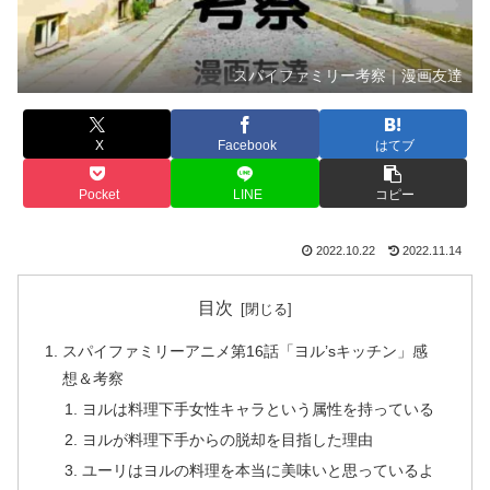
スパイファミリー考察｜漫画友達
X
Facebook
はてブ
Pocket
LINE
コピー
2022.10.22
2022.11.14
目次
スパイファミリーアニメ第16話「ヨル’sキッチン」感
想＆考察
ヨルは料理下手女性キャラという属性を持っている
ヨルが料理下手からの脱却を目指した理由
ユーリはヨルの料理を本当に美味いと思っているよ