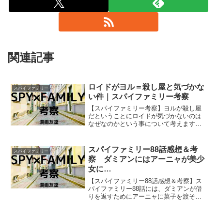
関連記事
ロイドがヨル＝殺し屋と気づかな
スパイファミリー
い件｜スパイファミリー考察
【スパイファミリー考察】ヨルが殺し屋
だということにロイドが気づかないのは
なぜなのかという事について考えます。
超一流のスパイであり、優れた洞察力を
持つはずのロイド＝黄昏がヨルが殺し屋
だと気づかないのはなぜなのでしょう
スパイファミリー88話感想＆考
スパイファミリー
か？
察 ダミアンにはアーニャが美少
女に…
【スパイファミリー88話感想＆考察】ス
パイファミリー88話には、ダミアンが借
りを返すためにアーニャに菓子を渡そう
としたことから起こるドタバタが描かれ
ていましたね。