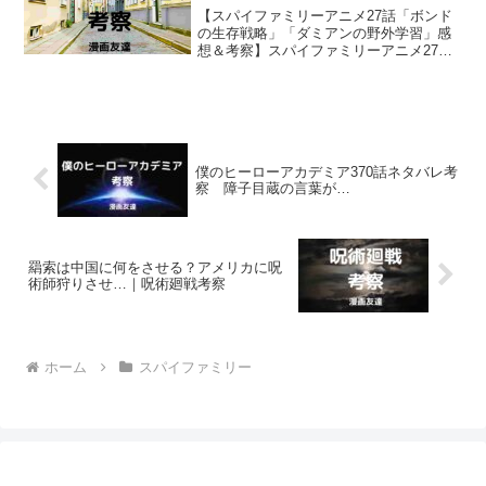
【スパイファミリーアニメ27話「ボンド
の生存戦略」「ダミアンの野外学習」感
想＆考察】スパイファミリーアニメ27話
では、ボンドが不吉な予知を回避し、生
き残るために懸命になっているところや
ダミアンと子分たちの絆を見られました
ね！
僕のヒーローアカデミア370話ネタバレ考
察 障子目蔵の言葉が…
羂索は中国に何をさせる？アメリカに呪
術師狩りさせ…｜呪術廻戦考察
ホーム
スパイファミリー