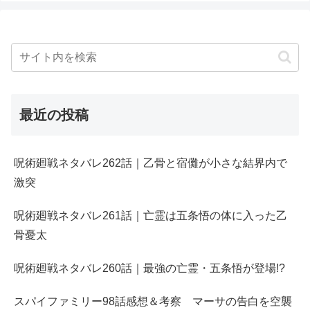
最近の投稿
呪術廻戦ネタバレ262話｜乙骨と宿儺が小さな結界内で
激突
呪術廻戦ネタバレ261話｜亡霊は五条悟の体に入った乙
骨憂太
呪術廻戦ネタバレ260話｜最強の亡霊・五条悟が登場!?
スパイファミリー98話感想＆考察 マーサの告白を空襲