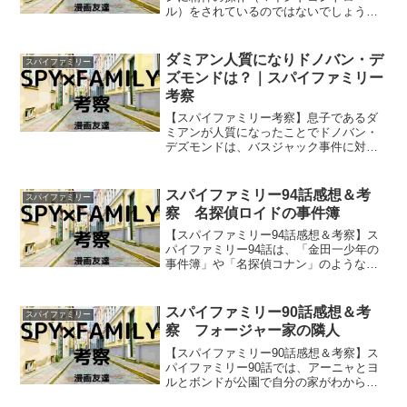
ル）をされているのではないでしょう
か？ ヨルは自分の裏の仕事が国家に命
を捧げる尊いものだと信じているようで
すが、それはガーデンに精神を操作され
ダミアン人質になりドノバン・デ
スパイファミリー
た結果なのではないでしょうか？
ズモンドは？｜スパイファミリー
考察
【スパイファミリー考察】息子であるダ
ミアンが人質になったことでドノバン・
デズモンドは、バスジャック事件に対し
何か特別な動きをとったでしょうか？
それとも息子ダミアンが人質になっても
ドノバン・デズモンドは特に動きはとっ
スパイファミリー94話感想＆考
スパイファミリー
ていないのでしょうか？
察 名探偵ロイドの事件簿
【スパイファミリー94話感想＆考察】ス
パイファミリー94話は、「金田一少年の
事件簿」や「名探偵コナン」のような探
偵もの的な展開（オマージュ？ パロデ
ィ？）になっていましたね！
スパイファミリー90話感想＆考
スパイファミリー
察 フォージャー家の隣人
【スパイファミリー90話感想＆考察】ス
パイファミリー90話では、アーニャとヨ
ルとボンドが公園で自分の家がわからな
くなっている老人と出会いましたが、老