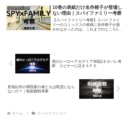
人は実はフォージャー家の新たな隣人で
した。
10巻の表紙だけ名作椅子が登場し
スパイファミリー
ない理由｜スパイファミリー考察
【スパイファミリー考察】スパイファミ
リーのコミックスの表紙に名作椅子が描
かれなかったのは、これまでのところ10
巻だけです。では、10巻にだけ名作椅子
が描かれなかったのは、いったいなぜな
のでしょうか？
僕のヒーローアカデミア369話ネタバレ考
察 スピナーに託すＡＦＯ
直哉以外の禪院家の者たちは呪霊になら
ないの？｜呪術廻戦考察
ホーム
スパイファミリー