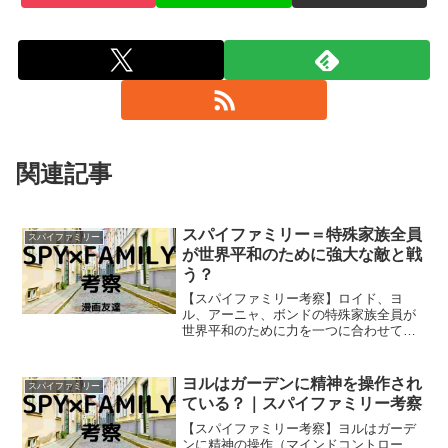
関連記事
スパイファミリー＝特殊家族全員
スパイファミリー
が世界平和のために強大な敵と戦
う？
【スパイファミリー考察】ロイド、ヨ
ル、アーニャ、ボンドの特殊家族全員が
世界平和のために力を一つに合わせて強
大な敵と戦うということが「スパイファ
ミリー」の物語の終盤であるということ
は考えられないでしょうか？
ヨルはガーデンに精神を操作され
スパイファミリー
ている？｜スパイファミリー考察
【スパイファミリー考察】ヨルはガーデ
ンに精神の操作（マインドコントロー