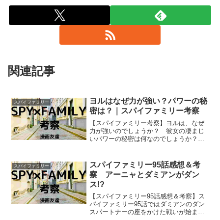
関連記事
ヨルはなぜ力が強い？パワーの秘
スパイファミリー
密は？｜スパイファミリー考察
【スパイファミリー考察】ヨルは、なぜ
力が強いのでしょうか？ 彼女の凄まじ
いパワーの秘密は何なのでしょうか？
けっして筋肉質というわけではなさそう
なヨルの力の強さ、パワーの秘密につい
て考えていきます。
スパイファミリー95話感想＆考
スパイファミリー
察 アーニャとダミアンがダン
ス!?
【スパイファミリー95話感想＆考察】ス
パイファミリー95話ではダミアンのダン
スパートナーの座をかけた戦いが始まる
事になっていましたが… アーニャはダ