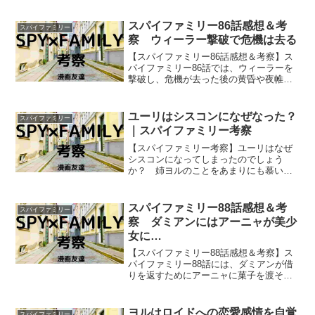
ミアンのダンスパートナーになれるので
しょうかね？
スパイファミリー86話感想＆考
スパイファミリー
察 ウィーラー撃破で危機は去る
【スパイファミリー86話感想＆考察】ス
パイファミリー86話では、ウィーラーを
撃破し、危機が去った後の黄昏や夜帷の
様子やフォージャー家に帰ってからのロ
イドとしての黄昏の様子が描かれていま
した。
ユーリはシスコンになぜなった？
スパイファミリー
｜スパイファミリー考察
【スパイファミリー考察】ユーリはなぜ
シスコンになってしまったのでしょう
か？ 姉ヨルのことをあまりにも慕い過
ぎ、凄まじいシスコンにユーリがなって
しまった理由を推察していきます。
スパイファミリー88話感想＆考
スパイファミリー
察 ダミアンにはアーニャが美少
女に…
【スパイファミリー88話感想＆考察】ス
パイファミリー88話には、ダミアンが借
りを返すためにアーニャに菓子を渡そう
としたことから起こるドタバタが描かれ
ていましたね。
ヨルはロイドへの恋愛感情を自覚
スパイファミリー