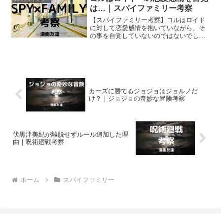
は…｜スパイファミリー考察
【スパイファミリー考察】ヨルはロイド
に対して恋愛感情を抱いていながら、そ
の事を自覚していないのではないでしょ
うか？ ヨルがロイドに対し恋愛感情を
抱いていながら、それを自覚しないでい
る理由について考えます。
カーズに勝てるジョジョはジョルノだ
け？｜ジョジョの奇妙な冒険考察
伏黒津美紀が離脱せずルール追加した理
由｜呪術廻戦考察
ホーム
スパイファミリー