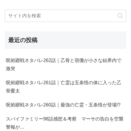
最近の投稿
呪術廻戦ネタバレ262話｜乙骨と宿儺が小さな結界内で
激突
呪術廻戦ネタバレ261話｜亡霊は五条悟の体に入った乙
骨憂太
呪術廻戦ネタバレ260話｜最強の亡霊・五条悟が登場!?
スパイファミリー98話感想＆考察 マーサの告白を空襲
警報が…