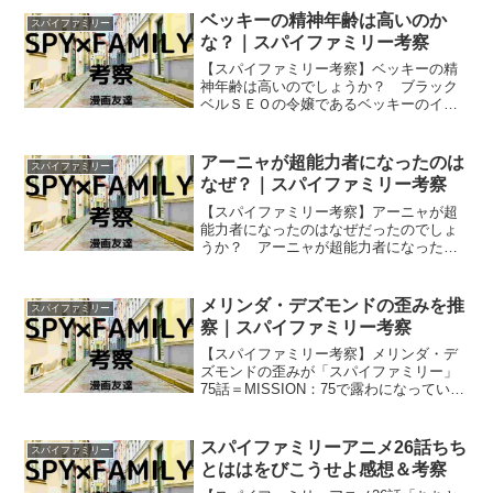
て考えていきます。
ベッキーの精神年齢は高いのか
スパイファミリー
な？｜スパイファミリー考察
【スパイファミリー考察】ベッキーの精
神年齢は高いのでしょうか？ ブラック
ベルＳＥＯの令嬢であるベッキーのイー
デン校などでの言動やロイドに恋をして
しまったことなどを踏まえ、彼女の精神
年齢が高いのかどうかを考えます。
アーニャが超能力者になったのは
スパイファミリー
なぜ？｜スパイファミリー考察
【スパイファミリー考察】アーニャが超
能力者になったのはなぜだったのでしょ
うか？ アーニャが超能力者になった理
由を考えるための重要な材料になるの
は、彼女を被験体としていた研究者とボ
ンドを実験体にしていた研究者が同一人
メリンダ・デズモンドの歪みを推
スパイファミリー
物らしいということです。
察｜スパイファミリー考察
【スパイファミリー考察】メリンダ・デ
ズモンドの歪みが「スパイファミリー」
75話＝MISSION：75で露わになっていま
したが… ダミアンの母親であるメリン
ダ・デズモンドの精神はなぜ歪んでしま
ったのでしょうか？
スパイファミリーアニメ26話ちち
スパイファミリー
とははをびこうせよ感想＆考察