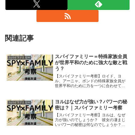
関連記事
スパイファミリー＝特殊家族全員
スパイファミリー
が世界平和のために強大な敵と戦
う？
【スパイファミリー考察】ロイド、ヨ
ル、アーニャ、ボンドの特殊家族全員が
世界平和のために力を一つに合わせて強
大な敵と戦うということが「スパイファ
ミリー」の物語の終盤であるということ
は考えられないでしょうか？
ヨルはなぜ力が強い？パワーの秘
スパイファミリー
密は？｜スパイファミリー考察
【スパイファミリー考察】ヨルは、なぜ
力が強いのでしょうか？ 彼女の凄まじ
いパワーの秘密は何なのでしょうか？
けっして筋肉質というわけではなさそう
なヨルの力の強さ、パワーの秘密につい