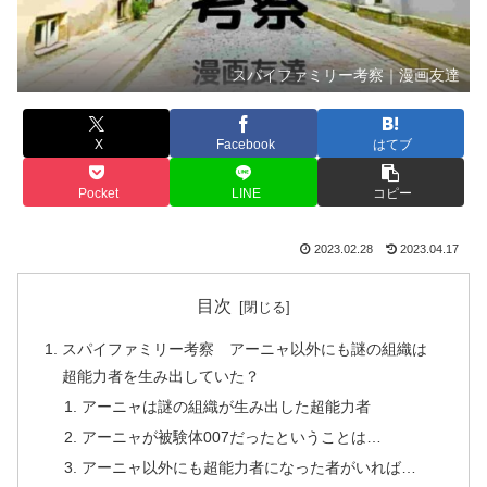
スパイファミリー考察｜漫画友達
X
Facebook
はてブ
Pocket
LINE
コピー
2023.02.28
2023.04.17
目次
スパイファミリー考察 アーニャ以外にも謎の組織は
超能力者を生み出していた？
アーニャは謎の組織が生み出した超能力者
アーニャが被験体007だったということは…
アーニャ以外にも超能力者になった者がいれば…