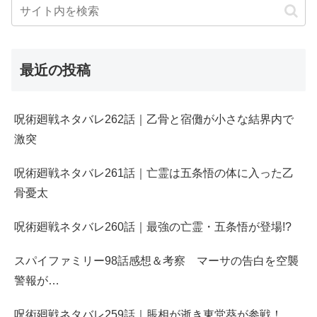
最近の投稿
呪術廻戦ネタバレ262話｜乙骨と宿儺が小さな結界内で
激突
呪術廻戦ネタバレ261話｜亡霊は五条悟の体に入った乙
骨憂太
呪術廻戦ネタバレ260話｜最強の亡霊・五条悟が登場!?
スパイファミリー98話感想＆考察 マーサの告白を空襲
警報が…
呪術廻戦ネタバレ259話｜脹相が逝き東堂葵が参戦！