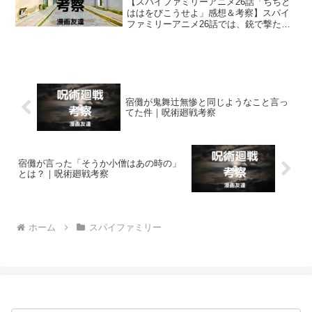
【スパイファミリーアニメ26話「ちちと
ははをびこうせよ」感想＆考察】スパイ
ファミリーアニメ26話では、銃で撃たれ
た尻の痛みのために険しい顔をしている
ヨルにロイドが振り回されてしまってい
ましたね！
宿儺が鬼舞辻無惨と同じようなこと言っ
てた件｜呪術廻戦考察
宿儺が言った「そうか小僧はあの時の」
とは？｜呪術廻戦考察
ホーム
スパイファミリー