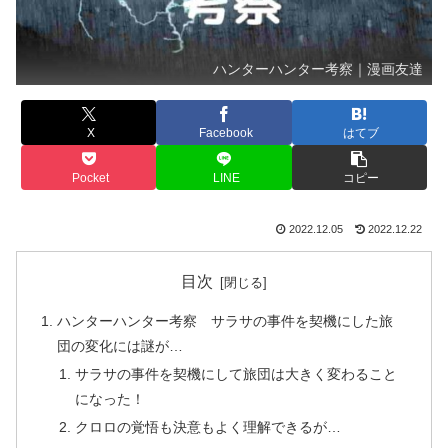
ハンターハンター考察｜漫画友達
X
Facebook
はてブ
Pocket
LINE
コピー
2022.12.05
2022.12.22
目次
ハンターハンター考察 サラサの事件を契機にした旅
団の変化には謎が…
サラサの事件を契機にして旅団は大きく変わること
になった！
クロロの覚悟も決意もよく理解できるが…