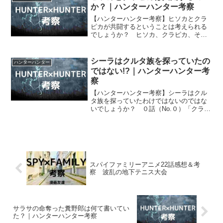
由来が判明します。
か？｜ハンターハンター考察
【ハンターハンター考察】ヒソカとクラ
ピカが共闘するということは考えられる
でしょうか？ ヒソカ、クラピカ、そし
て彼らと敵対する幻影旅団のメンバー全
員がブラックホエール号に乗っています
が。
シーラはクルタ族を探っていたの
ハンターハンター
ではない!?｜ハンターハンター考
察
【ハンターハンター考察】シーラはクル
タ族を探っていたわけではないのではな
いでしょうか？ ０話（No.０）「クラピ
カ追憶編」でシーラは、クルタ族のテリ
トリーだった森で足をケガし、しばらく
の間、そこに滞在していましたが。
スパイファミリーアニメ22話感想＆考
察 波乱の地下テニス大会
サラサの命奪った糞野郎は何て書いてい
た？｜ハンターハンター考察