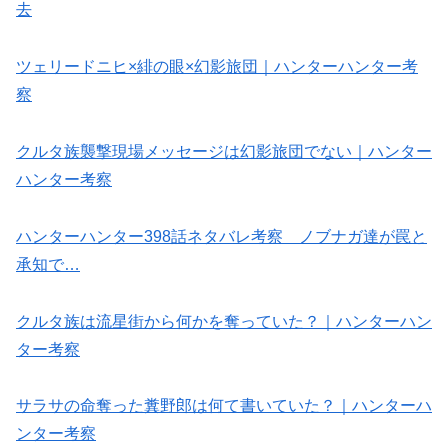
去
ツェリードニヒ×緋の眼×幻影旅団｜ハンターハンター考
察
クルタ族襲撃現場メッセージは幻影旅団でない｜ハンター
ハンター考察
ハンターハンター398話ネタバレ考察 ノブナガ達が罠と
承知で…
クルタ族は流星街から何かを奪っていた？｜ハンターハン
ター考察
サラサの命奪った糞野郎は何て書いていた？｜ハンターハ
ンター考察