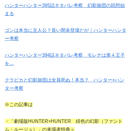
ハンターハンター395話ネタバレ考察 幻影旅団の回想始
まる
ゴンは本当に主人公？長い間未登場だが｜ハンターハンタ
ー考察
ハンターハンター394話ネタバレ考察 モレナは第４王子
を…
クラピカと幻影旅団は全員死ぬ！本当？ ハンター×ハン
ター考察
※この記事は
・「劇場版HUNTER×HUNTER 緋色の幻影（ファント
ム・ルージュ）」の来場者特典＝