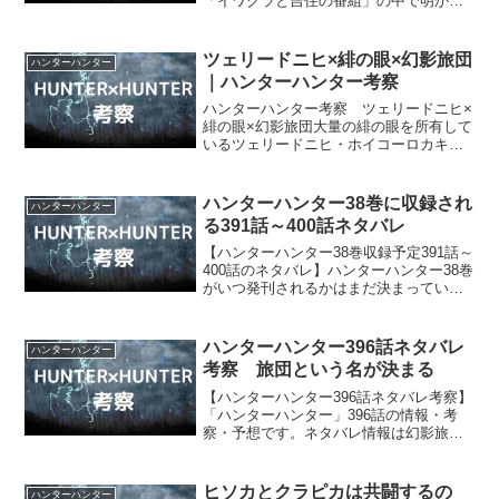
「イワクラと吉住の番組」の中で明かさ
れました！ 冨樫義博氏はハンターハン
ターの結末の案を３つ用意されているよ
うです！
ツェリードニヒ×緋の眼×幻影旅団
ハンターハンター
｜ハンターハンター考察
ハンターハンター考察 ツェリードニヒ×
緋の眼×幻影旅団大量の緋の眼を所有して
いるツェリードニヒ・ホイコーロカキン
帝国の第４王子ツェリードニヒ・ホイコ
ーロは、大量に緋の眼を所有しているこ
とが明らかになっていますが…（ハンタ
ハンターハンター38巻に収録され
ハンターハンター
ーハンター33巻 N...
る391話～400話ネタバレ
【ハンターハンター38巻収録予定391話～
400話のネタバレ】ハンターハンター38巻
がいつ発刊されるかはまだ決まっていま
せんが… 収録されるはずの391話～400
話のネタバレをまとめてみました。
ハンターハンター396話ネタバレ
ハンターハンター
考察 旅団という名が決まる
【ハンターハンター396話ネタバレ考察】
「ハンターハンター」396話の情報・考
察・予想です。ネタバレ情報は幻影旅団
の回想（過去編）で、ウボォーギン、ノ
ブナガ、フィンクス、フェイタンがクロ
ロの仲間に加わり、「旅団」という名の
ヒソカとクラピカは共闘するの
ハンターハンター