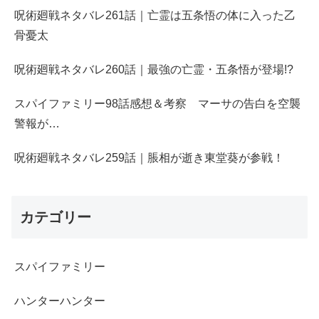
呪術廻戦ネタバレ261話｜亡霊は五条悟の体に入った乙
骨憂太
呪術廻戦ネタバレ260話｜最強の亡霊・五条悟が登場!?
スパイファミリー98話感想＆考察 マーサの告白を空襲
警報が…
呪術廻戦ネタバレ259話｜脹相が逝き東堂葵が参戦！
カテゴリー
スパイファミリー
ハンターハンター