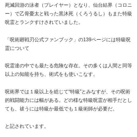
死滅回游の泳者（プレイヤー）となり、仙台結界（コロニ
ー）で乙骨憂太と戦った黒沐死（くろうるし）もまた特級
呪霊とランクすけされていました。
「呪術廻戦刃公式ファンブック」の139ページには特級呪
霊について
呪霊達の中でも最たる危険な存在。その多くは人間と同等
以上の知能を持ち、術式をも使いこなす。
呪術界では１級以上を総じて“特級”とみなすが、その呪術
的戦闘能力には幅がある。どの様な特級呪霊が相手だとし
ても、祓うには特級か最低でも１級術師が必要だ。
と記されています。