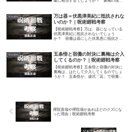
級に相当するでしょうか？ 裏梅の強
さ・実力が、特級、１級のどちらに相当
するのかを考えていきます。
万は器＝伏黒津美紀に抵抗されな
呪術廻戦
いのか？｜呪術廻戦考察
【呪術廻戦考察】万は、器になっている
伏黒津美紀に抵抗されないでしょう
か？ 宿儺は器にした伏黒恵に抵抗され
て呪力出力を著しく低下させていました
が… 万も伏黒津美紀に抵抗されること
になるでしょうか？
五条悟と宿儺の対決に裏梅は介入
呪術廻戦
してくるのか？｜呪術廻戦考察
【呪術廻戦考察】五条悟と宿儺の対決に
裏梅は、はたして介入してくるのでしょ
うか？ 五条悟が、虚式「茈」で宿儺に
先制するかたちで始まった史上最強の術
師と現代最強の術師の対決に裏梅が介入
してくるのかどうかを予想します。
禪院直哉や禪院扇があれほどのクズにな
った理由｜呪術廻戦考察