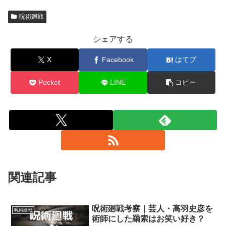
呪術廻戦
シェアする
X
Facebook
はてブ
Pocket
LINE
コピー
関連記事
呪術廻戦考察｜芸人・髙羽史彦を
呪術廻戦
術師にした羂索はお笑い好き？