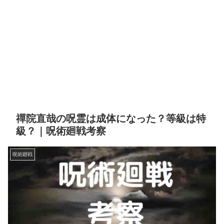
禪院直哉の呪霊は成体になった？等級は特
級？｜呪術廻戦考察
呪術廻戦