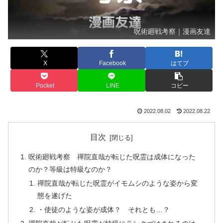
呪術廻戦考察｜漫画友達
X
Facebook
はてブ
Pocket
LINE
コピー
2022.08.02
2022.08.22
目次
呪術廻戦考察 禪院直哉が転じた呪霊は成体になった
のか？等級は特級なのか？
禪院直哉が転じた呪霊がイモムシのような姿から変
態を遂げた
・使徒のような姿が成体？ それとも…？