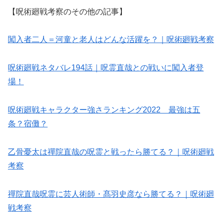
【呪術廻戦考察のその他の記事】
闖入者二人＝河童と老人はどんな活躍を？｜呪術廻戦考察
呪術廻戦ネタバレ194話｜呪霊直哉との戦いに闖入者登
場！
呪術廻戦キャラクター強さランキング2022 最強は五
条？宿儺？
乙骨憂太は禪院直哉の呪霊と戦ったら勝てる？｜呪術廻戦
考察
禪院直哉呪霊に芸人術師・髙羽史彦なら勝てる？｜呪術廻
戦考察