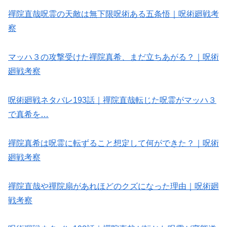
禪院直哉呪霊の天敵は無下限呪術ある五条悟｜呪術廻戦考
察
マッハ３の攻撃受けた禪院真希、まだ立ちあがる？｜呪術
廻戦考察
呪術廻戦ネタバレ193話｜禪院直哉転じた呪霊がマッハ３
で真希を…
禪院真希は呪霊に転ずること想定して何ができた？｜呪術
廻戦考察
禪院直哉や禪院扇があれほどのクズになった理由｜呪術廻
戦考察