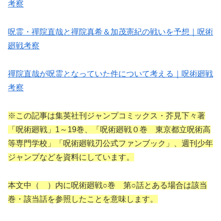
考察
呪霊・禪院直哉と禪院真希＆加茂憲紀の戦いを予想｜呪術
廻戦考察
禪院直哉が呪霊となっていた件について考える｜呪術廻戦
考察
※この記事は集英社刊ジャンプコミックス・芥見下々著
「呪術廻戦」1～19巻、「呪術廻戦０巻 東京都立呪術高
等専門学校」「呪術廻戦刃公式ファンブック」、週刊少年
ジャンプなどを資料にしています。
本文中（ ）内に呪術廻戦○巻 第○話とある場合は該当
巻・該当話を参照したことを意味します。