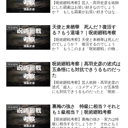
【呪術廻戦考察】芸人・髙羽史彦を術師
にした羂索はお笑い好きなのでしょう
か？ もしも羂索がお笑い好きではなか
ったら芸人・髙羽史彦をマーキングし、
術師にあうることはなかったのではない
かとも思えますが。
天使と来栖華 死んだ？復活す
呪術廻戦
る？もう退場？｜呪術廻戦考察
【呪術廻戦考察】天使と来栖華は死んだ
のでしょうか？ 復活するのでしょう
か？ もうこのまま「呪術廻戦」の物語
の舞台から退場してしまうのでしょう
か？ 天使と来栖華が死んだのかどう
か、そして復活はあるのかないのかを考
呪術廻戦考察｜髙羽史彦の述式は
呪術廻戦
えます。
五条悟にも対抗できうるものだっ
た
【呪術廻戦考察】芸人術師・髙羽史彦の
述式「超人」（コメディアン）が五条悟
にも対抗できうるものだったと「呪術廻
戦」第173話で明らかになりました。もし
も髙羽と五条の術式が激突したら、いっ
たいどうなるでしょうか？
裏梅の強さ 特級に相当？それと
呪術廻戦
も１級相当？｜呪術廻戦考察
【呪術廻戦考察】裏梅の強さ・実力は特
級に相当するでしょうか？ それとも１