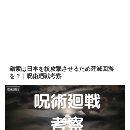
羂索は日本を核攻撃させるため死滅回游
を？｜呪術廻戦考察
呪術廻戦