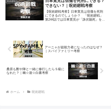
日車寛見は宿儺を死刑にできる？
呪術廻戦
できない？｜呪術廻戦考察
【呪術廻戦考察】日車寛見は宿儺を死刑
にできるのでしょうか？ 「呪術廻戦」
第244話では日車寛見が「誅伏賜死」を領
域展開し、宿儺を死刑にするための法廷
バトルが始まりましたが。
アーニャが超能力者になったのはなぜ？
｜スパイファミリー考察
桑原も酎や陣と一緒に修行したらＳ級に
なれた？｜幽☆遊☆白書考察
ホーム
呪術廻戦