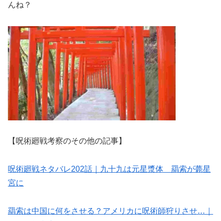
んね？
【呪術廻戦考察のその他の記事】
呪術廻戦ネタバレ202話｜九十九は元星漿体 羂索が薨星
宮に
羂索は中国に何をさせる？アメリカに呪術師狩りさせ…｜