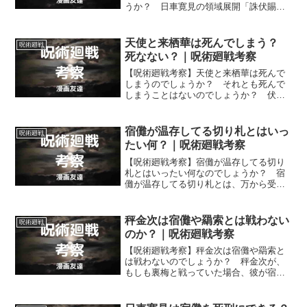
うか？ 日車寛見の領域展開「誅伏賜
死」で宿儺の暴力を封じたり、術式を使
えなくしたりする事ができるのかについ
て考えます。
天使と来栖華は死んでしまう？
呪術廻戦
死なない？｜呪術廻戦考察
【呪術廻戦考察】天使と来栖華は死んで
しまうのでしょうか？ それとも死んで
しまうことはないのでしょうか？ 伏黒
恵から剥がされそうになった宿儺が、狡
猾な手を使い、天使と来栖華に襲いかか
るようですが。
宿儺が温存してる切り札とはいっ
呪術廻戦
たい何？｜呪術廻戦考察
【呪術廻戦考察】宿儺が温存してる切り
札とはいったい何なのでしょうか？ 宿
儺が温存してる切り札とは、万から受け
取った何かでしょうか？ 「開」（フー
ガ）と唱えて取り出せる何かでしょう
か？ それとも…？
秤金次は宿儺や羂索とは戦わない
呪術廻戦
のか？｜呪術廻戦考察
【呪術廻戦考察】秤金次は宿儺や羂索と
は戦わないのでしょうか？ 秤金次が、
もしも裏梅と戦っていた場合、彼が宿儺
や羂索とは戦うことはないのでしょう
か？ 考えていってみます。