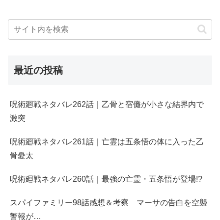
最近の投稿
呪術廻戦ネタバレ262話｜乙骨と宿儺が小さな結界内で
激突
呪術廻戦ネタバレ261話｜亡霊は五条悟の体に入った乙
骨憂太
呪術廻戦ネタバレ260話｜最強の亡霊・五条悟が登場!?
スパイファミリー98話感想＆考察 マーサの告白を空襲
警報が…