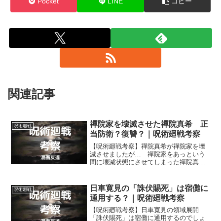
Pocket
LINE
コピー
関連記事
禪院家を壊滅させた禪院真希 正
呪術廻戦
当防衛？復讐？｜呪術廻戦考察
【呪術廻戦考察】禪院真希が禪院家を壊
滅させましたが… 禪院家をあっという
間に壊滅状態にさせてしまった禪院真希
の行いは正当防衛だったのでしょう
か？ それとも復讐だったのでしょう
か？
日車寛見の「誅伏賜死」は宿儺に
呪術廻戦
通用する？｜呪術廻戦考察
【呪術廻戦考察】日車寛見の領域展開
「誅伏賜死」は宿儺に通用するのでしょ