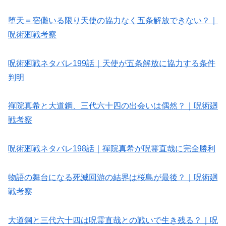
堕天＝宿儺いる限り天使の協力なく五条解放できない？｜
呪術廻戦考察
呪術廻戦ネタバレ199話｜天使が五条解放に協力する条件
判明
禪院真希と大道鋼、三代六十四の出会いは偶然？｜呪術廻
戦考察
呪術廻戦ネタバレ198話｜禪院真希が呪霊直哉に完全勝利
物語の舞台になる死滅回游の結界は桜島が最後？｜呪術廻
戦考察
大道鋼と三代六十四は呪霊直哉との戦いで生き残る？｜呪