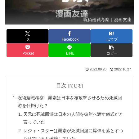
呪術廻戦考察｜漫画友達
X
Facebook
はてブ
Pocket
LINE
コピー
2022.09.28
2022.10.27
目次
呪術廻戦考察 羂索は日本を核攻撃させるため死滅回
游を仕掛けた？
天元は死滅回游は日本の人間を彼岸へ渡す儀式だと
言っていた
レジィ・スターは羂索が死滅回游に爆弾を落とすつ
もりでいると確信していた