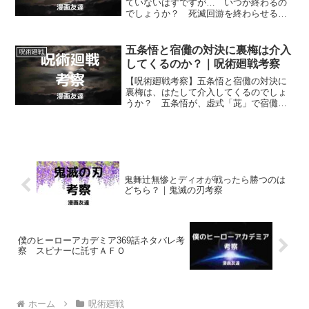
ていないはずですが… いつか終わるの
でしょうか？ 死滅回游を終わらせるた
めには満たさなければならない条件があ
りますが… それでも終わる時がやって
くるのでしょうか？
五条悟と宿儺の対決に裏梅は介入
呪術廻戦
してくるのか？｜呪術廻戦考察
【呪術廻戦考察】五条悟と宿儺の対決に
裏梅は、はたして介入してくるのでしょ
うか？ 五条悟が、虚式「茈」で宿儺に
先制するかたちで始まった史上最強の術
師と現代最強の術師の対決に裏梅が介入
してくるのかどうかを予想します。
鬼舞辻無惨とディオが戦ったら勝つのは
どちら？｜鬼滅の刃考察
僕のヒーローアカデミア369話ネタバレ考
察 スピナーに託すＡＦＯ
ホーム
呪術廻戦