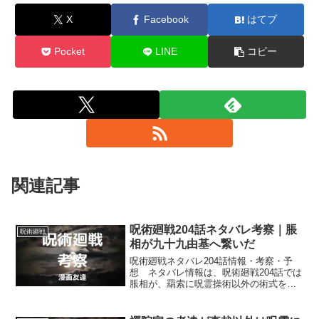
X
Facebook
はてブ
Pocket
LINE
コピー
関連記事
呪術廻戦204話ネタバレ考察｜脹
呪術廻戦
相が九十九由基へ繋いだ
呪術廻戦ネタバレ204話情報・考察・予
想 ネタバレ情報は、呪術廻戦204話では
脹相が、羂索に呪霊操術以外の術式を使
わせ、九十九由基に情報を与えるのに成
功することなどです。