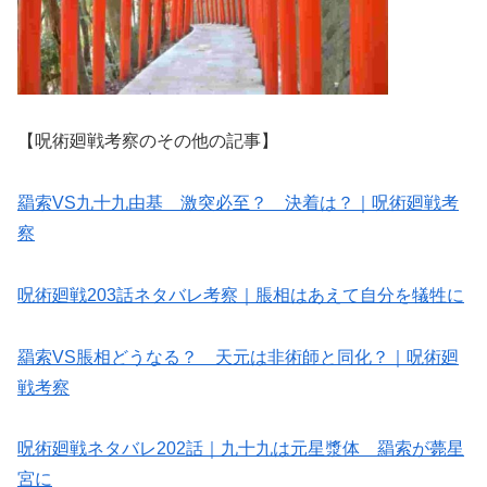
【呪術廻戦考察のその他の記事】
羂索VS九十九由基 激突必至？ 決着は？｜呪術廻戦考
察
呪術廻戦203話ネタバレ考察｜脹相はあえて自分を犠牲に
羂索VS脹相どうなる？ 天元は非術師と同化？｜呪術廻
戦考察
呪術廻戦ネタバレ202話｜九十九は元星漿体 羂索が薨星
宮に