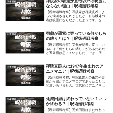
禪院家の者達が直哉以外は呪霊に
呪術廻戦
ならない理由｜呪術廻戦考察
【呪術廻戦考察】禪院家は禪院真希によ
って壊滅させられましたが、直哉以外の
者は呪霊にならなかったようです。なぜ
直哉以外の禪院家の者達は呪霊にならな
かったのでしょうか？
宿儺が羂索に寄っている何かしら
呪術廻戦
の縛りとは？｜呪術廻戦考察
【呪術廻戦考察】宿儺が羂索に寄ってい
るのは「何かしらの縛り」があるためだ
と五条悟は思っていました。では、宿儺
を羂索に寄らせている「何かしらの縛
り」とはいったい何なのでしょうか？
禪院直毘人は1947年生まれのア
呪術廻戦
ニメマニア｜呪術廻戦考察
【呪術廻戦考察】禪院直毘人の術式や言
動から彼がアニメマニアであったことは
間違いありません。世代的にアニメマニ
アが少ない1947年の生まれでありながら
禪院直毘人はアニメ制作にやたら詳しい
マニアでした。
死滅回游は終わっていない？いつ
呪術廻戦
か終わる？｜呪術廻戦考察
【呪術廻戦考察】死滅回游はまだ終わっ