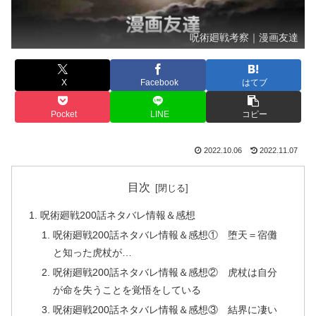
呪術廻戦考察｜漫画友達
X
Facebook
はてブ
Pocket
LINE
コピー
2022.10.06
2022.11.07
目次
呪術廻戦200話ネタバレ情報＆感想
呪術廻戦200話ネタバレ情報＆感想① 堕天＝宿儺
と知った虎杖が…
呪術廻戦200話ネタバレ情報＆感想② 虎杖は自分
が命を失うことを覚悟をしている
呪術廻戦200話ネタバレ情報＆感想③ 結界に凄い