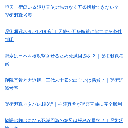
堕天＝宿儺いる限り天使の協力なく五条解放できない？｜
呪術廻戦考察
呪術廻戦ネタバレ199話｜天使が五条解放に協力する条件
判明
羂索は日本を核攻撃させるため死滅回游を？｜呪術廻戦考
察
禪院真希と大道鋼、三代六十四の出会いは偶然？｜呪術廻
戦考察
呪術廻戦ネタバレ198話｜禪院真希が呪霊直哉に完全勝利
物語の舞台になる死滅回游の結界は桜島が最後？｜呪術廻