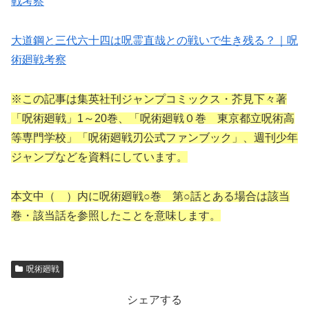
戦考察
大道鋼と三代六十四は呪霊直哉との戦いで生き残る？｜呪
術廻戦考察
※この記事は集英社刊ジャンプコミックス・芥見下々著
「呪術廻戦」1～20巻、「呪術廻戦０巻 東京都立呪術高
等専門学校」「呪術廻戦刃公式ファンブック」、週刊少年
ジャンプなどを資料にしています。
本文中（ ）内に呪術廻戦○巻 第○話とある場合は該当
巻・該当話を参照したことを意味します。
呪術廻戦
シェアする