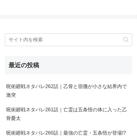
最近の投稿
呪術廻戦ネタバレ262話｜乙骨と宿儺が小さな結界内で
激突
呪術廻戦ネタバレ261話｜亡霊は五条悟の体に入った乙
骨憂太
呪術廻戦ネタバレ260話｜最強の亡霊・五条悟が登場!?