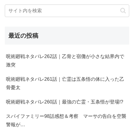
最近の投稿
呪術廻戦ネタバレ262話｜乙骨と宿儺が小さな結界内で
激突
呪術廻戦ネタバレ261話｜亡霊は五条悟の体に入った乙
骨憂太
呪術廻戦ネタバレ260話｜最強の亡霊・五条悟が登場!?
スパイファミリー98話感想＆考察 マーサの告白を空襲
警報が…