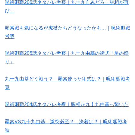
呪術廻戦206話ネタバレ考察｜九十九血みどろ・脹相が再
び…
羂索戦も気になるが虎杖たちどうなったかも…｜呪術廻戦
考察
呪術廻戦205話ネタバレ考察｜九十九由基の術式「星の怒
り」
九十九由基どう戦う？ 羂索使った術式は？｜呪術廻戦考
察
呪術廻戦204話ネタバレ考察｜脹相が九十九由基へ繋いだ
羂索VS九十九由基 激突必至？ 決着は？｜呪術廻戦考
察