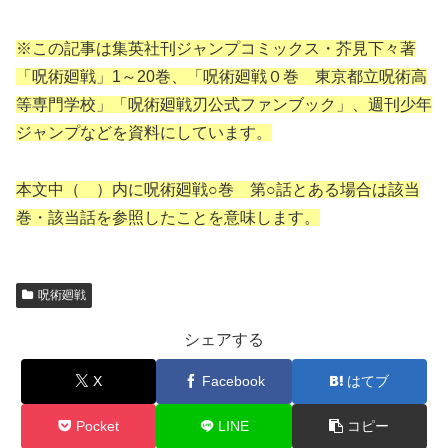
※この記事は集英社刊ジャンプコミックス・芥見下々著
「呪術廻戦」1～20巻、「呪術廻戦０巻 東京都立呪術高
等専門学校」「呪術廻戦刃公式ファンブック」、週刊少年
ジャンプなどを資料にしています。
本文中（ ）内に呪術廻戦○巻 第○話とある場合は該当
巻・該当話を参照したことを意味します。
呪術廻戦
シェアする
X
Facebook
はてブ
Pocket
LINE
コピー