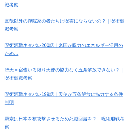
戦考察
直哉以外の禪院家の者たちは呪霊にならないの？｜呪術廻
戦考察
呪術廻戦ネタバレ200話｜米国が呪力のエネルギー活用の
ため…
堕天＝宿儺いる限り天使の協力なく五条解放できない？｜
呪術廻戦考察
呪術廻戦ネタバレ199話｜天使が五条解放に協力する条件
判明
羂索は日本を核攻撃させるため死滅回游を？｜呪術廻戦考
察