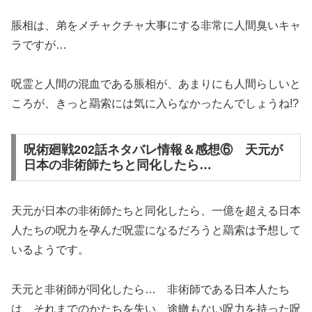
脹相は、弟をメチャクチャ大事にする非常に人間臭いキャ
ラですが…
呪霊と人間の混血である脹相が、あまりにも人間らしいと
ころが、きっと羂索には気に入らなかったんでしょうね!?
呪術廻戦202話ネタバレ情報＆感想⑥ 天元が
日本の非術師たちと同化したら…
天元が日本の非術師たちと同化したら、一億を超える日本
人たちの呪力を孕んだ呪霊になるだろうと羂索は予想して
いるようです。
天元と非術師が同化したら… 非術師である日本人たち
は、それまでのかたちを失い、途轍もない呪力を持った呪