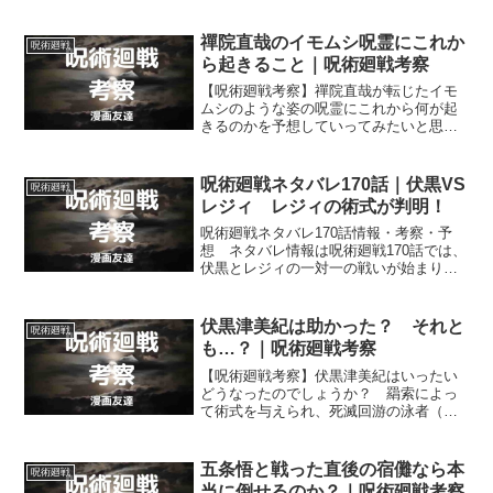
依がいたため中途半端な強さにしかなれ
なかった禪院真希は、真依がこの世界か
らいなくなり覚醒しましたが、その強さ
禪院直哉のイモムシ呪霊にこれか
呪術廻戦
は伏黒甚爾に匹敵するのでしょうか？
ら起きること｜呪術廻戦考察
【呪術廻戦考察】禪院直哉が転じたイモ
ムシのような姿の呪霊にこれから何が起
きるのかを予想していってみたいと思い
ます。イモムシは蝶や蛾の幼虫ですか
ら、あの禪院直哉が転じた呪霊の姿が蝶
か蛾のように変わることがあるかもしれ
呪術廻戦ネタバレ170話｜伏黒VS
呪術廻戦
ませんね。
レジィ レジィの術式が判明！
呪術廻戦ネタバレ170話情報・考察・予
想 ネタバレ情報は呪術廻戦170話では、
伏黒とレジィの一対一の戦いが始まり、
レジィの術式の内容が明かされること、
伏黒が終盤に領域展開をすることなどで
す。
伏黒津美紀は助かった？ それと
呪術廻戦
も…？｜呪術廻戦考察
【呪術廻戦考察】伏黒津美紀はいったい
どうなったのでしょうか？ 羂索によっ
て術式を与えられ、死滅回游の泳者（プ
レイヤー）にされてしまった伏黒津美紀
を助けるために伏黒恵は動いていました
が。
五条悟と戦った直後の宿儺なら本
呪術廻戦
当に倒せるのか？｜呪術廻戦考察