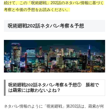
続けて、この「呪術廻戦」202話のネタバレ情報に基づく
考察と今後の予想をお読みください。
呪術廻戦202話ネタバレ考察＆予想
呪術廻戦202話ネタバレ考察＆予想① 脹相で
は羂索には敵わないよね？
ネタバレ情報のように「呪術廻戦」第202話は、羂索が何