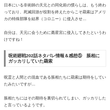
日本にいる非術師の天元との同化前の慣らしは、もう終わ
っており、死滅回游が役割を終えたからこそ羂索はアメリ
カの特殊部隊を結界（コロニー）に侵入させ…
自分は、天元に会うために薨星宮に侵入してきたというわ
けですね！
呪術廻戦202話ネタバレ情報＆感想⑤ 脹相に
ガッカリしていた羂索
呪霊と人間との混血である脹相たちに羂索は期待をしてい
たみたいですが…
脹相たちにはその期待を裏切られてしまい、ガッカリした
と言っているようです。