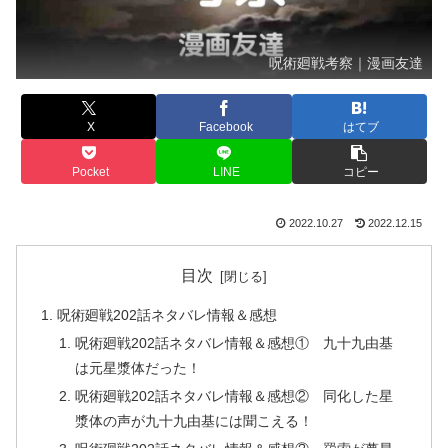
呪術廻戦考察｜漫画友達
X
Facebook
はてブ
Pocket
LINE
コピー
2022.10.27
2022.12.15
目次
呪術廻戦202話ネタバレ情報＆感想
呪術廻戦202話ネタバレ情報＆感想① 九十九由基
は元星漿体だった！
呪術廻戦202話ネタバレ情報＆感想② 同化した星
漿体の声が九十九由基には聞こえる！