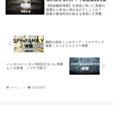
【呪術廻戦考察】五条悟と戦った直後の
宿儺なら本当に倒せるのでしょうか？
羂索が最強対決が始まる直前に乙骨憂太
たちが宿儺を倒せるとしたら五条悟と戦
った直後のみだと語っていましたが。
鋼鉄の淑女＝シルヴィア・シャーウッド
推察｜スパイファミリー考察
ハンター×ハンター392話ネタバレ考察
ヒソカ登場 ノブナガ抜刀
ホーム
呪術廻戦