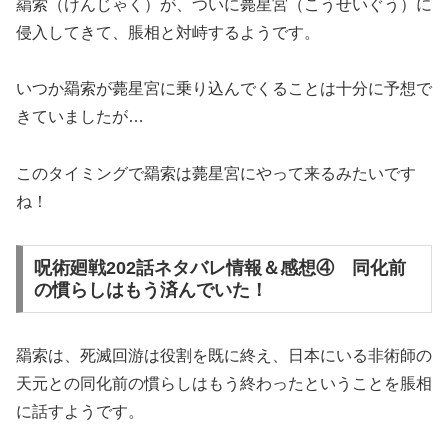
羂索（けんじゃく）が、ついに薨星宮（こうせいぐう）に
侵入してきて、脹相と対峙するようです。
いつか羂索が薨星宮に乗り込んでくることは十分に予想で
きていましたが…
このタイミングで羂索は薨星宮にやって来るみたいです
ね！
呪術廻戦202話ネタバレ情報＆感想④ 同化前
の慣らしはもう済んでいた！
羂索は、死滅回游は役割を既に終え、日本にいる非術師の
天元との同化前の慣らしはもう終わったということを脹相
に話すようです。