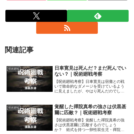
関連記事
日車寛見は死んだ？まだ死んでい
呪術廻戦
ない？｜呪術廻戦考察
【呪術廻戦考察】日車寛見は宿儺との戦
いで致命的なダメージを受けているよう
に見えましたが、やはり死んだのでしょ
うか？ それとも日車寛見は、まだ死ん
だわけではないのでしょうか？
覚醒した禪院真希の強さは伏黒甚
呪術廻戦
爾に匹敵？｜呪術廻戦考察
【呪術廻戦考察】覚醒した禪院真希の強
さは伏黒甚爾に匹敵するのでしょう
か？ 術式を持つ一卵性双生児・禪院真