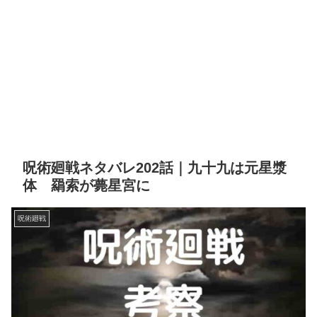
呪術廻戦ネタバレ202話｜九十九は元星漿
体 羂索が薨星宮に
呪術廻戦