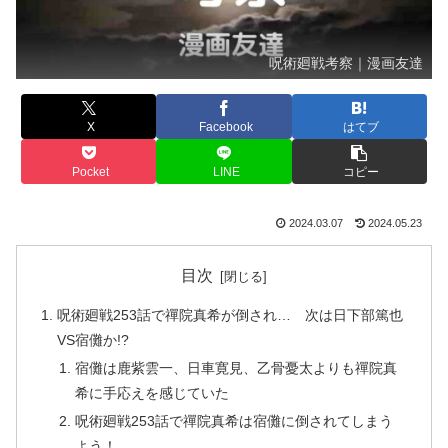
呪術廻戦考察｜漫画友達
X
Facebook
はてブ
Pocket
LINE
コピー
2024.03.07
2024.05.23
目次
呪術廻戦253話で禪院真希が倒され… 次は日下部篤也
VS宿儺か!?
宿儺は鹿紫雲一、日車寛見、乙骨憂太よりも禪院真
希に手応えを感じていた
呪術廻戦253話で禪院真希は宿儺に倒されてしまう
よう！