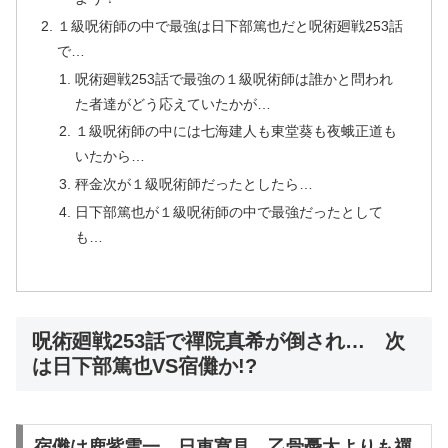
１級呪術師の中で最強は日下部篤也だと呪術廻戦253話
で…
呪術廻戦253話で最強の１級呪術師は誰かと問われ
た者達がどう応えていたかが…
１級呪術師の中には七海建人も東堂葵も夜蛾正道も
いたから…
秤金次が１級呪術師だったとしたら…
日下部篤也が１級呪術師の中で最強だったとして
も…
呪術廻戦253話で禪院真希が倒され… 次
は日下部篤也VS宿儺か!?
宿儺は鹿紫雲一、日車寛見、乙骨憂太よりも禪