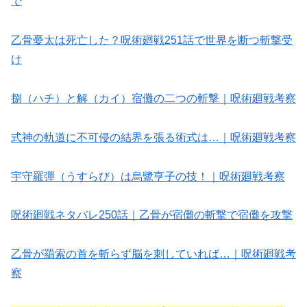
で
乙骨憂太は死亡した？呪術廻戦251話で世界を断つ斬撃受
け
捌（ハチ）と解（カイ）宿儺の二つの斬撃｜呪術廻戦考察
式神の軌道に不可侵の結界を張る術式は…｜呪術廻戦考察
宇守羅彈（うすらび）は烏鷺亨子の技！｜呪術廻戦考察
呪術廻戦ネタバレ250話｜乙骨が宿儺の斬撃で宿儺を攻撃
乙骨が羂索の首を斬らず脳を刺していれば…｜呪術廻戦考
察