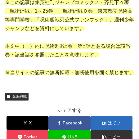
※この記事は集英社刊ジャンプコミックス・芥見下々著
「呪術廻戦」1～25巻、「呪術廻戦０巻 東京都立呪術高
等専門学校」「呪術廻戦刃公式ファンブック」、週刊少年
ジャンプなどを資料にしています。
本文中（ ）内に呪術廻戦○巻 第○話とある場合は該当
巻・該当話を参照したことを意味します。
※当サイトの記事の無断転載・無断使用を固く禁じます。
呪術廻戦
シェアする
X
Facebook
はてブ
Pocket
LINE
コピー