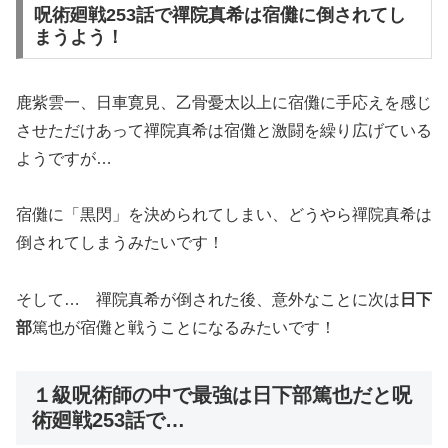
呪術廻戦253話で禪院真希は宿儺に倒されてし
まうよう！
鹿紫雲一、日車寛見、乙骨憂太以上に宿儺に手応えを感じ
させただけあって禪院真希は宿儺と激闘を繰り広げている
ようですが…
宿儺に「黒閃」を決められてしまい、どうやら禪院真希は
倒されてしまうみたいです！
そして… 禪院真希が倒された後、意外なことに次は
日下
部
篤也が宿儺と戦うことになるみたいです！
１級呪術師の中で最強は日下部篤也だと呪
術廻戦253話で…