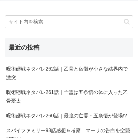
最近の投稿
呪術廻戦ネタバレ262話｜乙骨と宿儺が小さな結界内で
激突
呪術廻戦ネタバレ261話｜亡霊は五条悟の体に入った乙
骨憂太
呪術廻戦ネタバレ260話｜最強の亡霊・五条悟が登場!?
スパイファミリー98話感想＆考察 マーサの告白を空襲