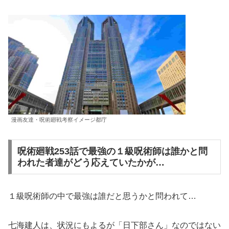
漫画友達・呪術廻戦考察イメージ都庁
呪術廻戦253話で最強の１級呪術師は誰かと問
われた者達がどう応えていたかが…
１級呪術師の中で最強は誰だと思うかと問われて…
七海建人は、状況にもよるが「日下部さん」なのではない