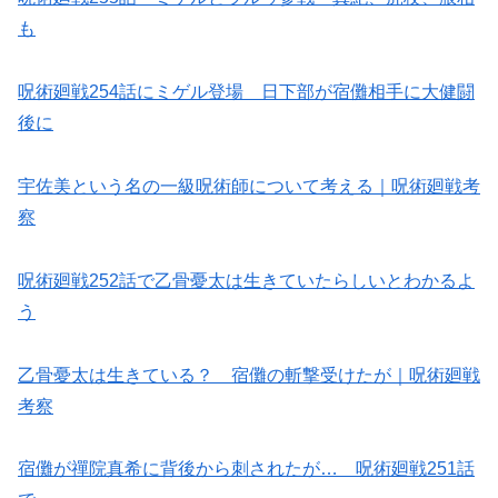
も
呪術廻戦254話にミゲル登場 日下部が宿儺相手に大健闘
後に
宇佐美という名の一級呪術師について考える｜呪術廻戦考
察
呪術廻戦252話で乙骨憂太は生きていたらしいとわかるよ
う
乙骨憂太は生きている？ 宿儺の斬撃受けたが｜呪術廻戦
考察
宿儺が禪院真希に背後から刺されたが… 呪術廻戦251話