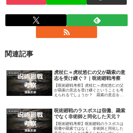
関連記事
虎杖仁＝虎杖悠仁の父が羂索の意
呪術廻戦
志を受け継ぐ？｜呪術廻戦考察
【呪術廻戦考察】虎杖仁＝虎杖悠仁の父
が羂索の意志を受け継ぐということも考
えられるでしょうか？ 羂索の意志を受
け継ぐのが、虎杖悠仁の父である虎杖仁
である可能性について考えます。
呪術廻戦のラスボスは宿儺、羂索
呪術廻戦
でなく非術師と同化した天元？
【呪術廻戦考察】呪術廻戦のラスボスは
宿儺や羂索ではなく、非術師と同化した