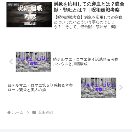
拉致はされないのでしょうか？
満象を応用しての穿血とは？嵌合
呪術廻戦
獣・顎吐とは？｜呪術廻戦考察
【呪術廻戦考察】満象を応用しての穿血
とはいったいどういう事なのでしょ
う？ そして、嵌合獣・顎吐が、鵺にも
渾にもあまり似ていないのはなぜなので
しょう？ 満象を応用しての穿血とはど
ういう事で嵌合獣・顎吐とは何者なのか
を考えます。
続テルマエ・ロマエ第４話感想＆考察
ルシウスと川端康成
続テルマエ・ロマエ第５話感想＆考察
ローマ繁栄と美人の湯
ホーム
呪術廻戦