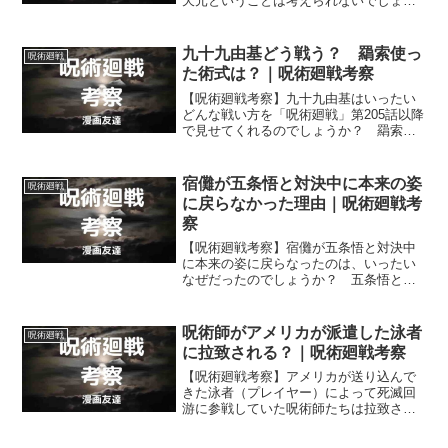
天元ということは考えられないでしょう
か？ 呪術廻戦のラスボスが宿儺や羂索
ではなく、非術師と同化した天元になる
可能性について考えます。
九十九由基どう戦う？ 羂索使っ
呪術廻戦
た術式は？｜呪術廻戦考察
【呪術廻戦考察】九十九由基はいったい
どんな戦い方を「呪術廻戦」第205話以降
で見せてくれるのでしょうか？ 羂索が
脹相との戦いで超新星を落とすために使
ってしまった術式は、はたしてどんなも
のだったのでしょうか？
宿儺が五条悟と対決中に本来の姿
呪術廻戦
に戻らなかった理由｜呪術廻戦考
察
【呪術廻戦考察】宿儺が五条悟と対決中
に本来の姿に戻らなったのは、いったい
なぜだったのでしょうか？ 五条悟と対
決中には宿儺が、受肉による変身を再開
させて本来の姿に戻らなかった理由を考
えます。
呪術師がアメリカが派遣した泳者
呪術廻戦
に拉致される？｜呪術廻戦考察
【呪術廻戦考察】アメリカが送り込んで
きた泳者（プレイヤー）によって死滅回
游に参戦していた呪術師たちは拉致され
てしまうのでしょうか？ それとも、呪
術師たちはアメリカが送り込んだ泳者に