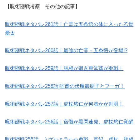
【呪術廻戦考察 その他の記事】
呪術廻戦ネタバレ261話｜亡霊は五条悟の体に入った乙骨
憂太
呪術廻戦ネタバレ260話｜最強の亡霊・五条悟が登場!?
呪術廻戦ネタバレ259話｜脹相が逝き東堂葵が参戦！
呪術廻戦ネタバレ258話|宿儺の伏魔御廚子とフーガ！
呪術廻戦ネタバレ257話｜虎杖悠仁が何者かが判明！
呪術廻戦ネタバレ256話｜宿儺が黒閃連発、虎杖悠仁覚醒
呪術廻戦255話 ミゲルとラルゥ参戦 真紀、虎杖、脹相