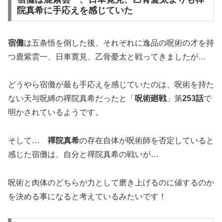
院真希に手応えを感じていた
宿儺
は五条悟を倒した後、それぞれに逸品の呪術の才を持
つ鹿紫雲一、日車寛見、乙骨憂太と戦ってきましたが…
どうやら宿儺が最も手応えを感じていたのは、呪術を持た
ない天与呪縛の禪院真希だったと「
呪術廻戦
」第
253話
で
明かされているようです。
そして…
禪院真希
の存在自体が呪術師を否定していると
感じた宿儺は、自分と禪院真希の戦いが…
呪術と肉体のどちらが力として磨き上げるのに値するのか
を決める事になると考えているみたいです！