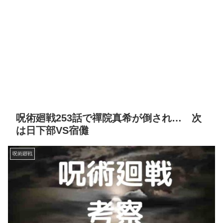
呪術廻戦253話で禪院真希が倒され… 次
は日下部VS宿儺
呪術廻戦