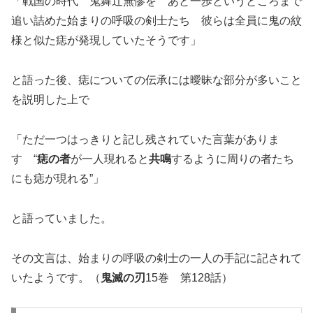
「戦国の時代 鬼舞辻無惨を あと一歩というところまで
追い詰めた始まりの呼吸の剣士たち 彼らは全員に鬼の紋
様と似た痣が発現していたそうです」
と語った後、痣についての伝承には曖昧な部分が多いこと
を説明した上で
「ただ一つはっきりと記し残されていた言葉がありま
す “
痣の者
が一人現れると
共鳴
するように周りの者たち
にも痣が現れる”」
と語っていました。
その文言は、始まりの呼吸の剣士の一人の手記に記されて
いたようです。（
鬼滅の刃
15巻 第128話）