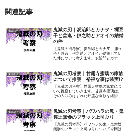
関連記事
鬼滅の刃｜炭治郎とカナヲ・禰豆
鬼滅の刃
子と善逸・伊之助とアオイの結婚
の件
【鬼滅の刃考察】炭治郎とカナヲ、禰豆
子と善逸、伊之助とアオイが結婚してい
た件について考えます。炭治郎とカナ
ヲ、禰豆子と善逸、伊之助とアオイがそ
れぞれ結婚するに至った経緯などを推察
します。
鬼滅の刃考察｜甘露寺蜜璃の家族
鬼滅の刃
について推察 裕福な事は確実!?
【鬼滅の刃考察】甘露寺蜜璃の家族につ
いて推察していきます。甘露寺蜜璃は、
その人並みはずれた旺盛な食欲を経済的
な理由で満たせなかったことはないよう
ですから彼女の家族はかなり裕福だった
のではないでしょうか？
鬼滅の刃考察｜パワハラの鬼・鬼
鬼滅の刃
舞辻無惨のブラック上司ぶり
【鬼滅の刃考察】パワハラの鬼・鬼舞辻
無惨のブラック上司ぶりについて今回は