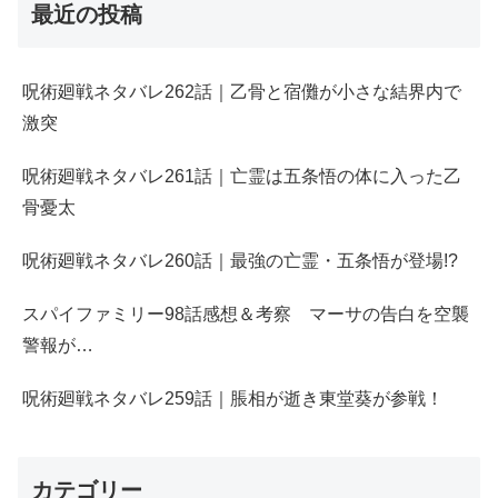
最近の投稿
呪術廻戦ネタバレ262話｜乙骨と宿儺が小さな結界内で
激突
呪術廻戦ネタバレ261話｜亡霊は五条悟の体に入った乙
骨憂太
呪術廻戦ネタバレ260話｜最強の亡霊・五条悟が登場!?
スパイファミリー98話感想＆考察 マーサの告白を空襲
警報が…
呪術廻戦ネタバレ259話｜脹相が逝き東堂葵が参戦！
カテゴリー