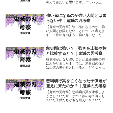
考えてみたいと思います。パワハラ上
司、ブラック上司の特徴とされているも
のは、ことごとく鬼舞辻無惨に当てはま
ってしまいました！
強い鬼になるのが強い人間とは限
鬼滅の刃
らない件｜鬼滅の刃考察
【鬼滅の刃考察】強い鬼になるのが、強
い人間とは限らないことについて考えま
す。上弦の鬼のように強い鬼になった者
が、必ずしも人間時代も強かったわけで
はありませんが… では、どんな人間が
強い鬼になっていたのでしょうか？
愈史郎は強い？ 強さを上弦や柱
鬼滅の刃
と比較すると？｜鬼滅の刃考察
愈史郎がかなり強いことが最終決戦の時
にわかりました！ では、愈史郎の強さ
は上弦の鬼や柱と比べると、どうなって
くるのでしょうか？ 上弦の肆・鳴女の
脳を完全に乗っ取たりはしていました
が、いくらなんでも上弦より強いという
悲鳴嶼行冥を亡くなった子供達が
鬼滅の刃
ことはないでしょうが…。
迎えに来たのか？｜鬼滅の刃考察
【鬼滅の刃考察】悲鳴嶼行冥が永眠しよ
うとしていた時、かつて彼の寺で暮らし
ていた子供たちが彼を迎えに来ていたよ
うでしたが… あれは現実だったのでし
ょうか？ それとも、あの子供たちは悲
鳴嶼行冥の心が生み出したものだったの