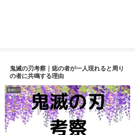
鬼滅の刃考察｜痣の者が一人現れると周り
の者に共鳴する理由
鬼滅の刃