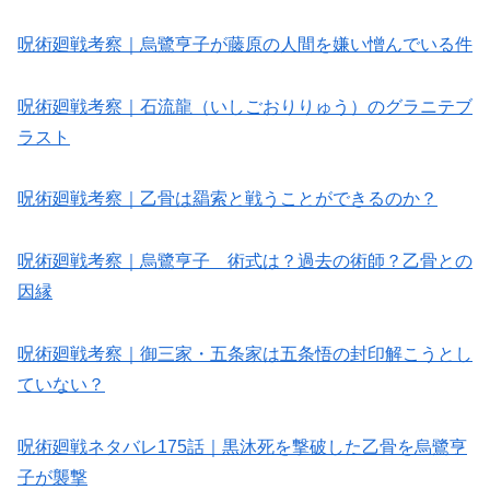
呪術廻戦考察｜烏鷺亨子が藤原の人間を嫌い憎んでいる件
呪術廻戦考察｜石流龍（いしごおりりゅう）のグラニテブ
ラスト
呪術廻戦考察｜乙骨は羂索と戦うことができるのか？
呪術廻戦考察｜烏鷺亨子 術式は？過去の術師？乙骨との
因縁
呪術廻戦考察｜御三家・五条家は五条悟の封印解こうとし
ていない？
呪術廻戦ネタバレ175話｜黒沐死を撃破した乙骨を烏鷺亨
子が襲撃