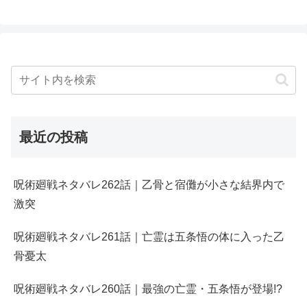
最近の投稿
呪術廻戦ネタバレ262話｜乙骨と宿儺が小さな結界内で
激突
呪術廻戦ネタバレ261話｜亡霊は五条悟の体に入った乙
骨憂太
呪術廻戦ネタバレ260話｜最強の亡霊・五条悟が登場!?