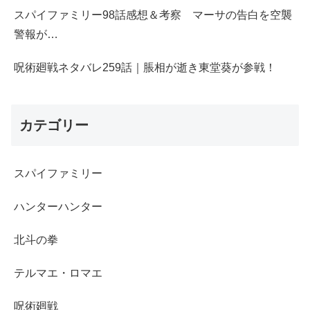
スパイファミリー98話感想＆考察 マーサの告白を空襲
警報が…
呪術廻戦ネタバレ259話｜脹相が逝き東堂葵が参戦！
カテゴリー
スパイファミリー
ハンターハンター
北斗の拳
テルマエ・ロマエ
呪術廻戦