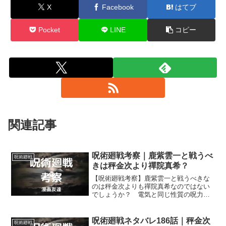
X
Facebook
はてブ
Pocket
LINE
コピー
関連記事
呪術廻戦考察｜鹿紫雲一と戦うべ
呪術廻戦
きは秤金次より禪院真希？
【呪術廻戦考察】鹿紫雲一と戦うべきな
のは秤金次よりも禪院真希なのではない
でしょうか？ 電気と同じ性質の呪力を
持ち、その一撃が大気を裂く稲妻となる
鹿紫雲一と戦うための適性は禪院真希の
方が秤金次よりも高いかもしれません。
呪術廻戦ネタバレ186話｜秤金次
呪術廻戦