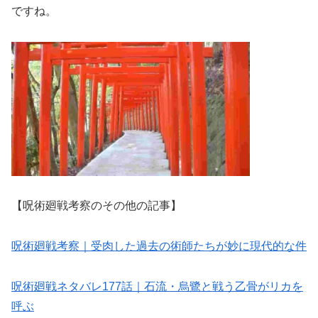
ですね。
【呪術廻戦考察のその他の記事】
呪術廻戦考察｜受肉した過去の術師たちが妙に現代的な件
呪術廻戦ネタバレ177話｜石流・烏鷺と戦う乙骨がリカを
呼ぶ