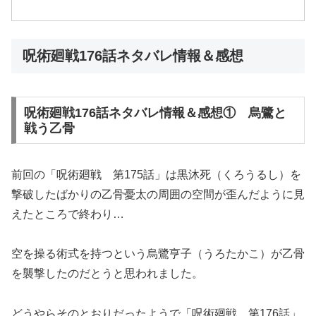
呪術廻戦176話ネタバレ情報＆感想
呪術廻戦176話ネタバレ情報＆感想① 烏鷺と
戦う乙骨
前回の「呪術廻戦 第175話」は黒沐死（くろうるし）を
撃破したばかりの乙骨憂太の周囲の空間が歪んだように見
えたところで終わり…
空を操る術式を持つという烏鷺亨子（うろたかこ）が乙骨
を襲撃したのだとうと思われました。
どうやらそのとおりだったようで「呪術廻戦 第176話」