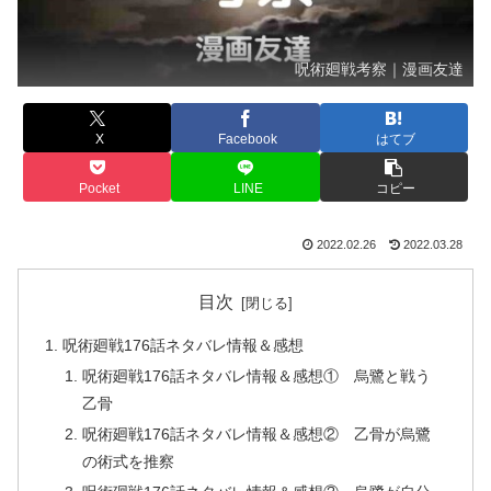
呪術廻戦考察｜漫画友達
X
Facebook
はてブ
Pocket
LINE
コピー
2022.02.26
2022.03.28
目次
呪術廻戦176話ネタバレ情報＆感想
呪術廻戦176話ネタバレ情報＆感想① 烏鷺と戦う
乙骨
呪術廻戦176話ネタバレ情報＆感想② 乙骨が烏鷺
の術式を推察