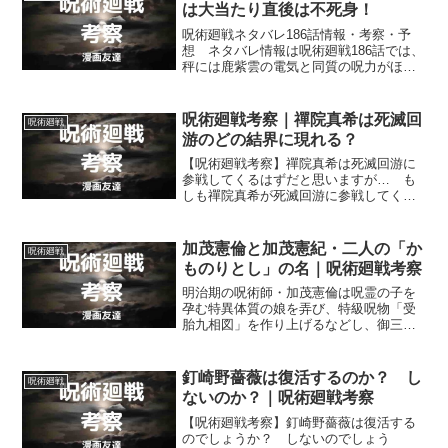
は大当たり直後は不死身！
呪術廻戦ネタバレ186話情報・考察・予
想 ネタバレ情報は呪術廻戦186話では、
秤には鹿紫雲の電気と同質の呪力がほと
んど効かない事、大当たりを引いた直後
の秤は不死身だという事などがです。
呪術廻戦考察｜禪院真希は死滅回
呪術廻戦
游のどの結界に現れる？
【呪術廻戦考察】禪院真希は死滅回游に
参戦してくるはずだと思いますが… も
しも禪院真希が死滅回游に参戦してくる
場合、どこの結界（コロニー）に現れる
ようになるでしょうか？
加茂憲倫と加茂憲紀・二人の「か
呪術廻戦
ものりとし」の名｜呪術廻戦考察
明治期の呪術師・加茂憲倫は呪霊の子を
孕む特異体質の娘を弄び、特級呪物「受
胎九相図」を作り上げるなどし、御三家
の汚点と呼ばれていますが… なぜ加茂
憲紀は、御三家の汚点・加茂憲倫,と同じ
読みの「かものりとし」という名を付け
釘崎野薔薇は復活するのか？ し
呪術廻戦
られたのでしょうか？
ないのか？｜呪術廻戦考察
【呪術廻戦考察】釘崎野薔薇は復活する
のでしょうか？ しないのでしょう