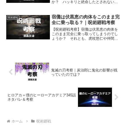
か？ ハッキリと絶命したとされないま
まになっている以上、釘崎野薔薇が復活
する可能性は非常に高いように思えます
が。
宿儺は伏黒恵の肉体をこのまま完
呪術廻戦
全に乗っ取る？｜呪術廻戦考察
【呪術廻戦考察】宿儺は伏黒恵の肉体を
このまま完全に乗っ取ってしまうのでし
ょうか？ それとも、虎杖悠仁や仲間た
ち、あるいは万あたりに阻まれ、宿儺は
伏黒恵の肉体を完全に乗っ取ることはで
きないのでしょうか？
鬼滅の刃考察｜炭治郎に鬼化の影響が残
っていたのでは？
ヒロアカ＝僕のヒーローアカデミア345話
ネタバレ＆考察
ホーム
呪術廻戦