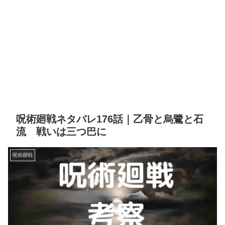
呪術廻戦ネタバレ176話｜乙骨と烏鷺と石
流 戦いは三つ巴に
呪術廻戦