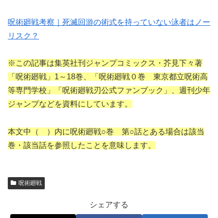
呪術廻戦考察｜死滅回游の術式を持っていない泳者はノー
リスク？
※この記事は集英社刊ジャンプコミックス・芥見下々著
「呪術廻戦」1～18巻、「呪術廻戦０巻 東京都立呪術高
等専門学校」「呪術廻戦刃公式ファンブック」、週刊少年
ジャンプなどを資料にしています。
本文中（ ）内に呪術廻戦○巻 第○話とある場合は該当
巻・該当話を参照したことを意味します。
呪術廻戦
シェアする