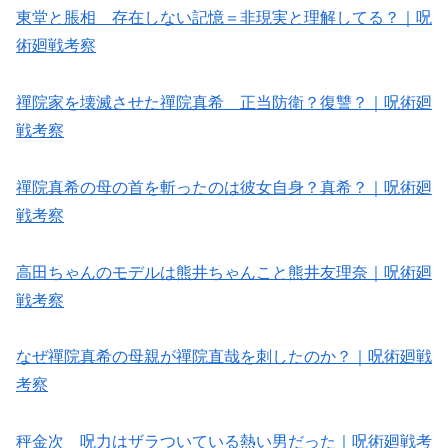
東堂と脹相 存在しない記憶＝非現実と理解してる？｜呪
術廻戦考察
禪院家を壊滅させた禪院真希 正当防衛？復讐？｜呪術廻
戦考察
禪院真希の母の首を斬ったのは彼女自身？真希？｜呪術廻
戦考察
高田ちゃんのモデルは熊井ちゃんこと熊井友理奈｜呪術廻
戦考察
なぜ禪院真希の母親が禪院直哉を刺したのか？｜呪術廻戦
考察
秤金次 呪力はザラついている熱い男だった｜呪術廻戦考