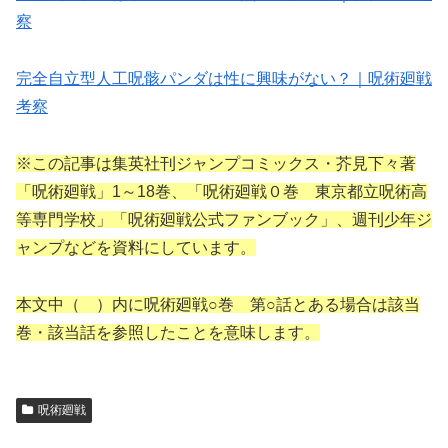
察
完全自立型人工呪骸パンダは性に興味がない？｜呪術廻戦
考察
※この記事は集英社刊ジャンプコミックス・芥見下々著
「呪術廻戦」1～18巻、「呪術廻戦０巻 東京都立呪術高
等専門学校」「呪術廻戦公式ファンブック」、週刊少年ジ
ャンプなどを資料にしています。
本文中（ ）内に呪術廻戦○巻 第○話とある場合は該当
巻・該当話を参照したことを意味します。
呪術廻戦