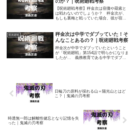
のか？｜呪術廻戦考察
【呪術廻戦考察】秤金次は宿儺や羂索と
は戦わないのでしょうか？ 秤金次が、
もしも裏梅と戦っていた場合、彼が宿儺
や羂索とは戦うことはないのでしょう
か？ 考えていってみます。
秤金次は中学でダブッていた！そ
呪術廻戦
んなことあるの？｜呪術廻戦考察
秤金次が中学でダブッていたということ
が「呪術廻戦」第154話で明らかになりま
したが… 義務教育である中学でダブッ
てしまうなどということが、実際にある
のでしょうか？ 秤金次は公立よりは留
年の可能性がある私立の中学に通ってい
たのでしょうか？
日輪刀の原料が採れる山＝陽光山とはど
こ？｜鬼滅の刃考察
時透無一郎は解離性健忘となり記憶を失
った｜鬼滅の刃考察