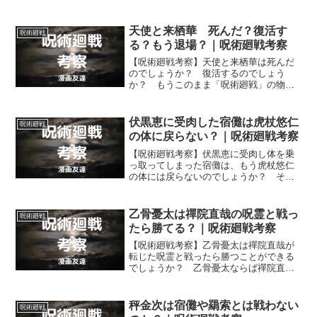
僕の方が圧倒的に上だ」と言われるほど
宿儺の術式の性能は五条悟に劣っていた
のでしょうか？
天使と来栖華 死んだ？復活す
呪術廻戦
る？もう退場？｜呪術廻戦考察
【呪術廻戦考察】天使と来栖華は死んだ
のでしょうか？ 復活するのでしょう
か？ もうこのまま「呪術廻戦」の物語
の舞台から退場してしまうのでしょう
か？ 天使と来栖華が死んだのかどう
か、そして復活はあるのかないのかを考
伏黒恵に受肉した宿儺は虎杖悠仁
呪術廻戦
えます。
の体に戻らない？｜呪術廻戦考察
【呪術廻戦考察】伏黒恵に受肉し体を乗
っ取ってしまった宿儺は、もう虎杖悠仁
の体には戻らないのでしょうか？ それ
とも、伏黒恵に受肉した宿儺ですが、ま
た虎杖悠仁の体に戻ることになるのでし
ょうか？
乙骨憂太は禪院直哉の呪霊と戦っ
呪術廻戦
たら勝てる？｜呪術廻戦考察
【呪術廻戦考察】乙骨憂太は禪院直哉が
転じた呪霊と戦ったら勝つことができる
でしょうか？ 乙骨憂太ならば禪院直哉
が転じた呪霊のスピードを封じる手段が
あり、勝つことができそうに思えます
が。
秤金次は宿儺や羂索とは戦わない
呪術廻戦