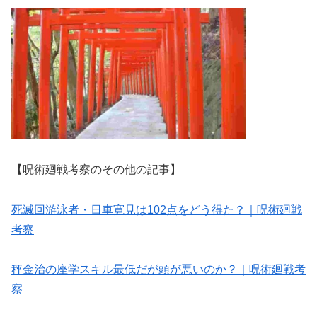
【呪術廻戦考察のその他の記事】
死滅回游泳者・日車寛見は102点をどう得た？｜呪術廻戦
考察
秤金治の座学スキル最低だが頭が悪いのか？｜呪術廻戦考
察