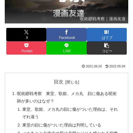
呪術廻戦考察｜漫画友達
X
Facebook
はてブ
Pocket
LINE
コピー
2021.09.20
2022.05.04
目次
呪術廻戦考察 東堂、歌姫、メカ丸 顔に傷ある呪術
師が多いのはなぜ？
東堂、歌姫、メカ丸の顔に傷がついた理由は、それ
ぞれ違う
東堂の顔に傷がついた理由は判明している