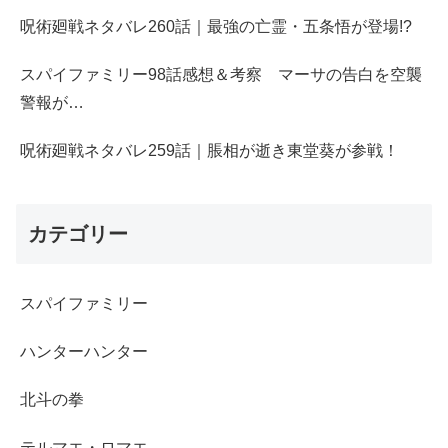
呪術廻戦ネタバレ260話｜最強の亡霊・五条悟が登場!?
スパイファミリー98話感想＆考察 マーサの告白を空襲
警報が…
呪術廻戦ネタバレ259話｜脹相が逝き東堂葵が参戦！
カテゴリー
スパイファミリー
ハンターハンター
北斗の拳
テルマエ・ロマエ