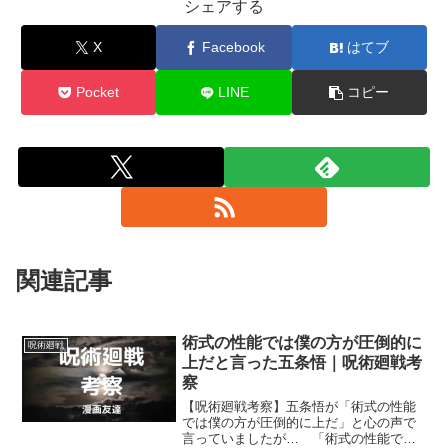
シェアする
X
Facebook
はてブ
Pocket
LINE
コピー
関連記事
術式の性能では僕の方が圧倒的に
呪術廻戦
上だと言った五条悟｜呪術廻戦考
察
【呪術廻戦考察】五条悟が「術式の性能
では僕の方が圧倒的に上だ」と心の声で
言っていましたが… 「術式の性能では