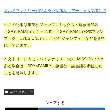
スパイファミリー76話ネタバレ考察 アーニャ人気者に!?
※この記事は集英社ジャンプコミックス・遠藤達哉著
「SPY×FAMILY」１～11巻、「SPY×FAMILY公式ファン
ブック EYES ONLY」、「少年ジャンプ＋」などを資料
にしています。
本文中（ ）内にスパイファミリー○巻 MISSION：○と
ある場合は「SPY×FAMILY」該当巻・該当話を参照した
ことを意味します。
スパイファミリー
シェアする