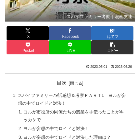
スパイファミリー考察｜漫画友達
X
Facebook
はてブ
Pocket
LINE
コピー
2023.05.01
2023.06.26
目次
スパイファミリー79話感想＆考察ＰＡＲＴ1 ヨルが妄
想の中でロイドと対決！
ヨルが市役所の同僚たちの残業を手伝ったことがキ
ッカケで…
ヨルが妄想の中でロイドと対決！
ヨルが妄想の中でロイドと対決した理由は？