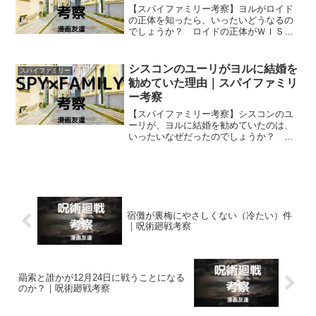
【スパイファミリー考察】ヨルがロイド
の正体を知ったら、いったいどうなるの
でしょうか？ ロイドの正体がＷＩＳＥ
のスパイ〈黄昏〉と知ったヨルが、ガー
デンの店長に彼の命を奪えと命じられた
ら… いったいどうなるのでしょう？
シスコンのユーリがヨルに結婚を
スパイファミリー
勧めていた理由｜スパイファミリ
ー考察
【スパイファミリー考察】シスコンのユ
ーリが、ヨルに結婚を勧めていたのは、
いったいなぜだったのでしょうか？ ユ
ーリはシスコンのくせに姉ヨルに結婚を
勧めていたことがありました。
宿儺が裏梅にやさしくない（冷たい）件
｜呪術廻戦考察
羂索と誰かが12月24日に戦うことになる
のか？｜呪術廻戦考察