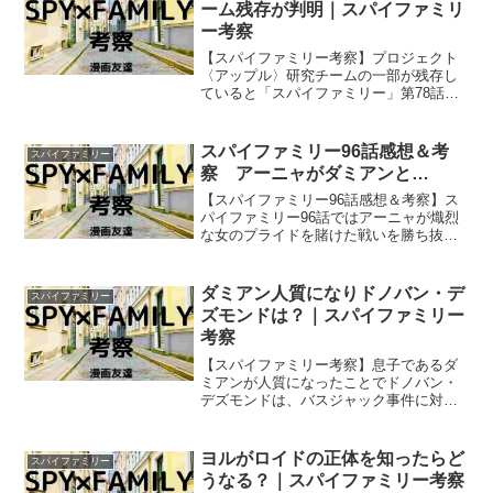
ーム残存が判明｜スパイファミリ
ー考察
【スパイファミリー考察】プロジェクト
〈アップル〉研究チームの一部が残存し
ていると「スパイファミリー」第78話で
判明しましたが… プロジェクト〈アッ
プル〉研究チームが残存していたことに
よって、これから何が起きるのでしょう
スパイファミリー96話感想＆考
スパイファミリー
か？
察 アーニャがダミアンと…
【スパイファミリー96話感想＆考察】ス
パイファミリー96話ではアーニャが熾烈
な女のプライドを賭けた戦いを勝ち抜
き、ダミアンのダンスパートナーになっ
ていました！ そして、アーニャが重大
な秘密をダミアンに告白していました！
ダミアン人質になりドノバン・デ
スパイファミリー
ズモンドは？｜スパイファミリー
考察
【スパイファミリー考察】息子であるダ
ミアンが人質になったことでドノバン・
デズモンドは、バスジャック事件に対し
何か特別な動きをとったでしょうか？
それとも息子ダミアンが人質になっても
ドノバン・デズモンドは特に動きはとっ
ヨルがロイドの正体を知ったらど
スパイファミリー
ていないのでしょうか？
うなる？｜スパイファミリー考察