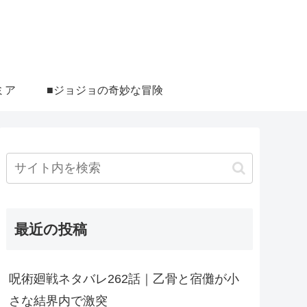
ミア
■ジョジョの奇妙な冒険
最近の投稿
呪術廻戦ネタバレ262話｜乙骨と宿儺が小
さな結界内で激突