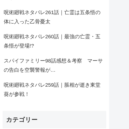
呪術廻戦ネタバレ261話｜亡霊は五条悟の
体に入った乙骨憂太
呪術廻戦ネタバレ260話｜最強の亡霊・五
条悟が登場!?
スパイファミリー98話感想＆考察 マーサ
の告白を空襲警報が…
呪術廻戦ネタバレ259話｜脹相が逝き東堂
葵が参戦！
カテゴリー