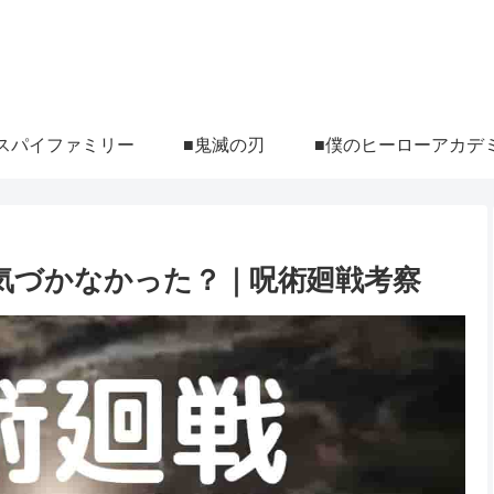
スパイファミリー
■鬼滅の刃
■僕のヒーローアカデ
気づかなかった？｜呪術廻戦考察