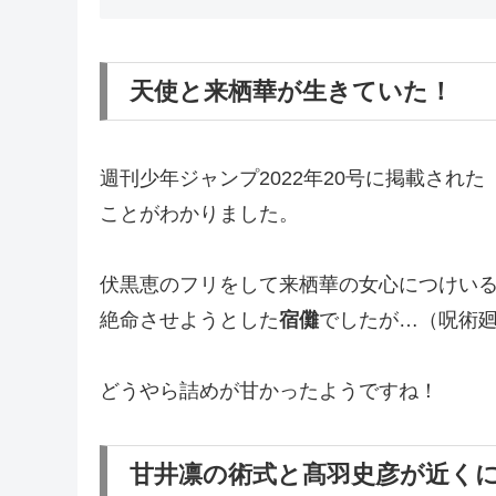
天使と来栖華が生きていた！
週刊少年ジャンプ2022年20号に掲載された
ことがわかりました。
伏黒恵のフリをして来栖華の女心につけい
絶命させようとした
宿儺
でしたが…（呪術廻戦
どうやら詰めが甘かったようですね！
甘井凛の術式と髙羽史彦が近く