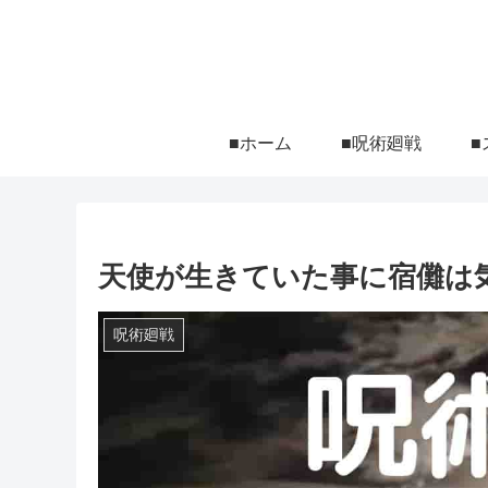
■ホーム
■呪術廻戦
■
天使が生きていた事に宿儺は
呪術廻戦