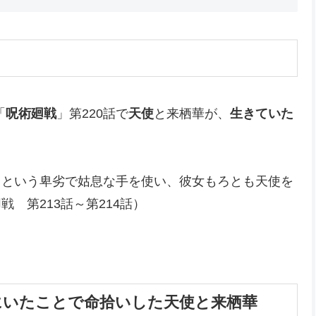
「
呪術廻戦
」第220話で
天使
と来栖華が、
生きていた
るという卑劣で姑息な手を使い、彼女もろとも天使を
 第213話～第214話）
にいたことで命拾いした天使と来栖華