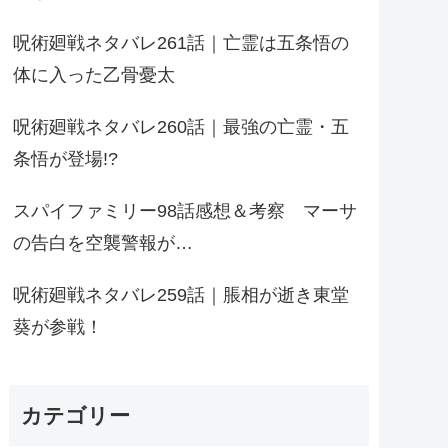
呪術廻戦ネタバレ261話｜亡霊は五条悟の
体に入った乙骨憂太
呪術廻戦ネタバレ260話｜最強の亡霊・五
条悟が登場!?
スパイファミリー98話感想＆考察 マーサ
の告白を空襲警報が…
呪術廻戦ネタバレ259話｜脹相が逝き東堂
葵が参戦！
カテゴリー