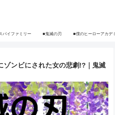
スパイファミリー
■鬼滅の刃
■僕のヒーローアカデ
にゾンビにされた女の悲劇!?｜鬼滅