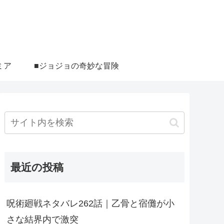
ミア
■ジョジョの奇妙な冒険
最近の投稿
呪術廻戦ネタバレ262話｜乙骨と宿儺が小
さな結界内で激突