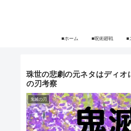
■ホーム
■呪術廻戦
■
珠世の悲劇の元ネタはディオ
の刃考察
鬼滅の刃