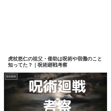
虎杖悠仁の祖父・倭助は呪術や宿儺のこと
知ってた？｜呪術廻戦考察
呪術廻戦