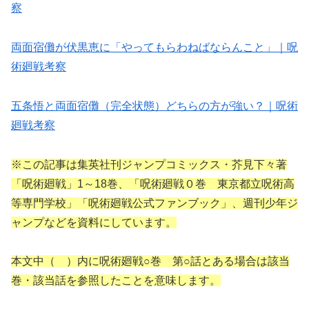
察
両面宿儺が伏黒恵に「やってもらわねばならんこと」｜呪
術廻戦考察
五条悟と両面宿儺（完全状態）どちらの方が強い？｜呪術
廻戦考察
※この記事は集英社刊ジャンプコミックス・芥見下々著
「呪術廻戦」1～18巻、「呪術廻戦０巻 東京都立呪術高
等専門学校」「呪術廻戦公式ファンブック」、週刊少年ジ
ャンプなどを資料にしています。
本文中（ ）内に呪術廻戦○巻 第○話とある場合は該当
巻・該当話を参照したことを意味します。