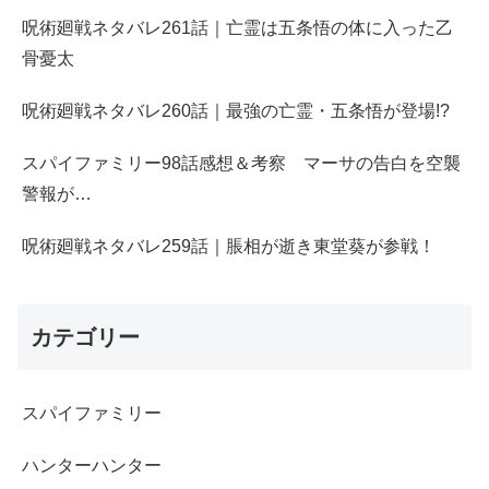
呪術廻戦ネタバレ261話｜亡霊は五条悟の体に入った乙
骨憂太
呪術廻戦ネタバレ260話｜最強の亡霊・五条悟が登場!?
スパイファミリー98話感想＆考察 マーサの告白を空襲
警報が…
呪術廻戦ネタバレ259話｜脹相が逝き東堂葵が参戦！
カテゴリー
スパイファミリー
ハンターハンター