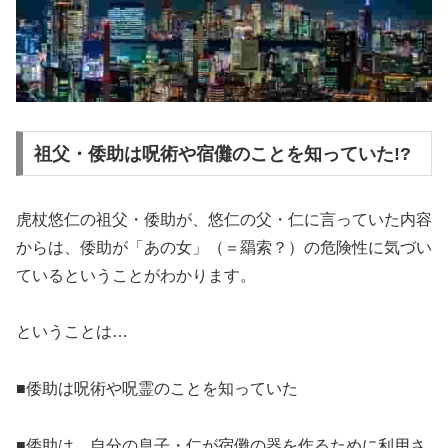
祖父・倭助は呪術や宿儺のことを知っていた!?
虎杖悠仁の祖父・倭助が、悠仁の父・仁に言っていた内容
からは、倭助が「あの女」（＝羂索？）の危険性に気づい
ているということがわかります。
ということは…
■倭助は呪術や呪霊のことを知っていた
■倭助は、自分の息子・仁が宿儺の器を作るために利用さ