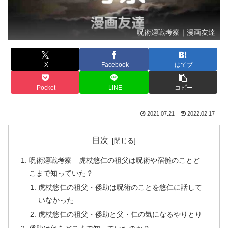
呪術廻戦考察｜漫画友達
X
Facebook
はてブ
Pocket
LINE
コピー
2021.07.21
2022.02.17
目次
呪術廻戦考察 虎杖悠仁の祖父は呪術や宿儺のことど
こまで知っていた？
虎杖悠仁の祖父・倭助は呪術のことを悠仁に話して
いなかった
虎杖悠仁の祖父・倭助と父・仁の気になるやりとり