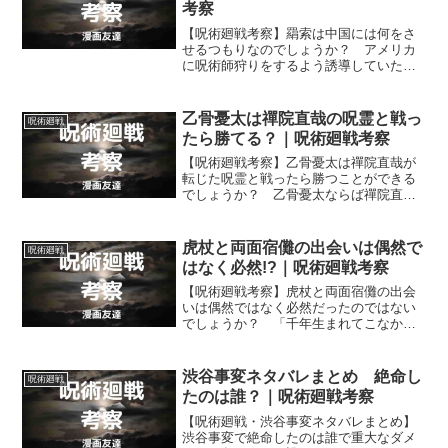
考察
【呪術廻戦考察】羂索は中国には何をさ
せるつもりなのでしょうか？ アメリカ
に呪術師狩りをするよう誘導していた羂
索は、アメリカ大統領らと会談を行う前
に中国の上層部と会談を行っていたよう
ですが… いったい何をたくらんでいる
乙骨憂太は禪院直哉の呪霊と戦っ
呪術廻戦
のでしょう？
たら勝てる？｜呪術廻戦考察
【呪術廻戦考察】乙骨憂太は禪院直哉が
転じた呪霊と戦ったら勝つことができる
でしょうか？ 乙骨憂太ならば禪院直哉
が転じた呪霊のスピードを封じる手段が
あり、勝つことができそうに思えます
が。
虎杖と両面宿儺の出会いは偶然で
呪術廻戦
はなく必然!?｜呪術廻戦考察
【呪術廻戦考察】虎杖と両面宿儺の出会
いは偶然ではなく必然だったのではない
でしょうか？ 「千年生まれてこなかっ
た逸材」と五条に言わしめた虎杖が、偶
然で両面宿儺の器になるようになったと
は考えにくいのではないかと思います。
渋谷事変ネタバレまとめ 絶命し
呪術廻戦
たのは誰？｜呪術廻戦考察
【呪術廻戦・渋谷事変ネタバレまとめ】
渋谷事変で絶命したのは誰で重大なダメ