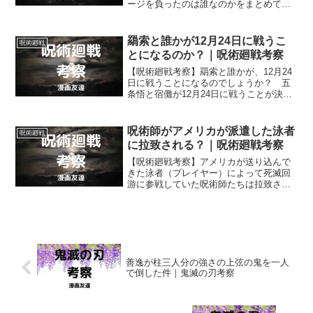
ージを負ったのは誰なのかをまとめてみ
ました。週刊少年ジャンプやコミックス
を読んでいない人にはネタバレとなりま
す。
羂索と誰かが12月24日に戦うこ
呪術廻戦
とになるのか？｜呪術廻戦考察
【呪術廻戦考察】羂索と誰かが、12月24
日に戦うことになるのでしょうか？ 五
条悟と宿儺が12月24日に戦うことが決ま
りましたが、その日に羂索も誰かと戦う
ことになるのでしょうか？
呪術師がアメリカが派遣した泳者
呪術廻戦
に拉致される？｜呪術廻戦考察
【呪術廻戦考察】アメリカが送り込んで
きた泳者（プレイヤー）によって死滅回
游に参戦していた呪術師たちは拉致され
てしまうのでしょうか？ それとも、呪
術師たちはアメリカが送り込んだ泳者に
拉致はされないのでしょうか？
善逸が柱三人分の強さの上弦の鬼を一人
で倒した件｜鬼滅の刃考察