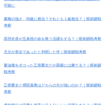
可能に
裏梅の強さ 特級に相当？それとも１級相当？｜呪術廻戦
考察
髙羽史彦が五条悟の命を救う活躍をする？｜呪術廻戦考察
天元が美女であったと判明した件｜呪術廻戦考察
夏油傑をボコった乙骨憂太だが羂索には勝てる？｜呪術廻
戦考察
乙骨憂太と禪院真希はどちらの方が強いのか？｜呪術廻戦
考察