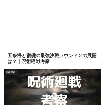
五条悟と宿儺の最強決戦ラウンド２の展開
は？｜呪術廻戦考察
呪術廻戦