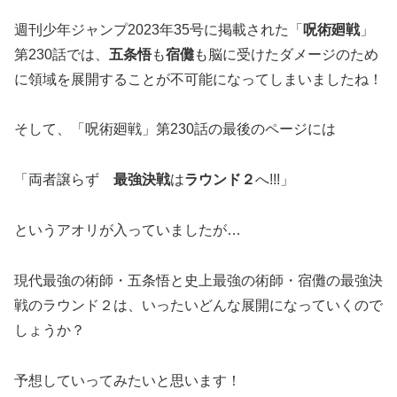
週刊少年ジャンプ2023年35号に掲載された「
呪術廻戦
」
第230話では、
五条悟
も
宿儺
も脳に受けたダメージのため
に領域を展開することが不可能になってしまいましたね！
そして、「呪術廻戦」第230話の最後のページには
「両者譲らず
最強決戦
は
ラウンド２
へ!!!」
というアオリが入っていましたが…
現代最強の術師・五条悟と史上最強の術師・宿儺の最強決
戦のラウンド２は、いったいどんな展開になっていくので
しょうか？
予想していってみたいと思います！