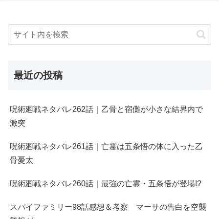
最近の投稿
呪術廻戦ネタバレ262話｜乙骨と宿儺が小さな結界内で
激突
呪術廻戦ネタバレ261話｜亡霊は五条悟の体に入った乙
骨憂太
呪術廻戦ネタバレ260話｜最強の亡霊・五条悟が登場!?
スパイファミリー98話感想＆考察 マーサの告白を空襲