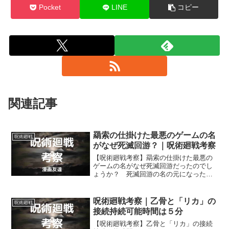
Pocket
LINE
コピー
関連記事
羂索の仕掛けた最悪のゲームの名
呪術廻戦
がなぜ死滅回游？｜呪術廻戦考察
【呪術廻戦考察】羂索の仕掛けた最悪の
ゲームの名がなぜ死滅回游だったのでし
ょうか？ 死滅回游の名の元になったの
が回遊性を持たない生物が、海流や気流
に乗って本来の生息域ではないところへ
来てしまうことを意味する「死滅回遊」
呪術廻戦考察｜乙骨と「リカ」の
呪術廻戦
なのは確かですが。
接続持続可能時間は５分
【呪術廻戦考察】乙骨と「リカ」の接続