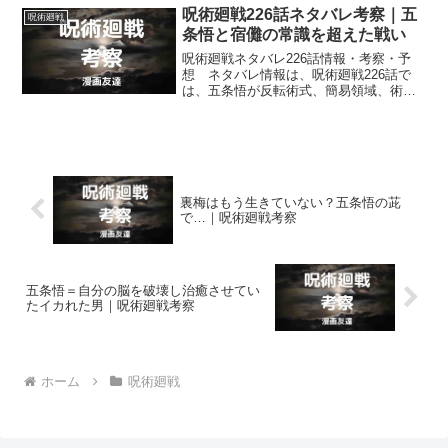
いきます。
呪術廻戦226話ネタバレ考察｜五
呪術廻戦
条悟と宿儺の常識を超えた戦い
呪術廻戦ネタバレ226話情報・考察・予
想 ネタバレ情報は、呪術廻戦226話で
は、五条悟が反転術式、簡易領域、術式
反転を駆使し、宿儺と常識を超越した戦
いを繰り広げていることなどです。
裏梅はもう生きていない？五条悟の茈
で…｜呪術廻戦考察
五条悟＝自分の脳を破壊し治癒させてい
たイカれた男｜呪術廻戦考察
ホーム
呪術廻戦