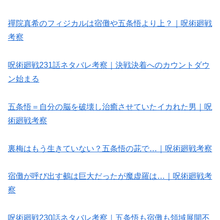
禪院真希のフィジカルは宿儺や五条悟より上？｜呪術廻戦
考察
呪術廻戦231話ネタバレ考察｜決戦決着へのカウントダウ
ン始まる
五条悟＝自分の脳を破壊し治癒させていたイカれた男｜呪
術廻戦考察
裏梅はもう生きていない？五条悟の茈で…｜呪術廻戦考察
宿儺が呼び出す鵺は巨大だったが魔虚羅は…｜呪術廻戦考
察
呪術廻戦230話ネタバレ考察｜五条悟も宿儺も領域展開不