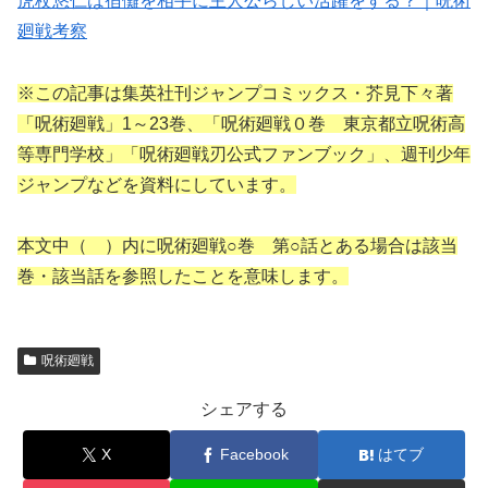
虎杖悠仁は宿儺を相手に主人公らしい活躍をする？｜呪術
廻戦考察
※この記事は集英社刊ジャンプコミックス・芥見下々著
「呪術廻戦」1～23巻、「呪術廻戦０巻 東京都立呪術高
等専門学校」「呪術廻戦刃公式ファンブック」、週刊少年
ジャンプなどを資料にしています。
本文中（ ）内に呪術廻戦○巻 第○話とある場合は該当
巻・該当話を参照したことを意味します。
呪術廻戦
シェアする
X
Facebook
はてブ