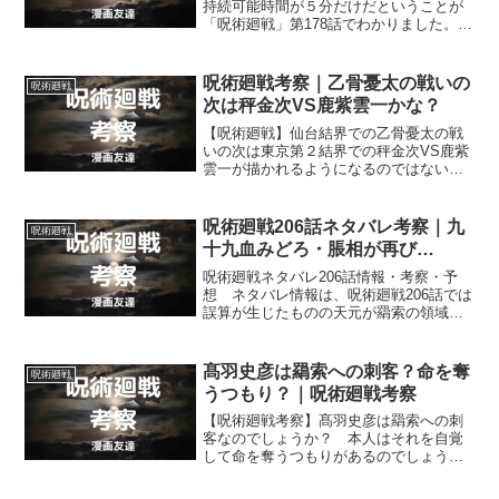
持続可能時間が５分だけだということが
「呪術廻戦」第178話でわかりました。な
ぜ乙骨と「リカ」の接続持続可能時間が
５分の間だけに限定されたのかを考えて
いきます。
呪術廻戦考察｜乙骨憂太の戦いの
呪術廻戦
次は秤金次VS鹿紫雲一かな？
【呪術廻戦】仙台結界での乙骨憂太の戦
いの次は東京第２結界での秤金次VS鹿紫
雲一が描かれるようになるのではないで
しょうか？ 「呪術廻戦」の物語の今後
の展開の仕方を予想していきます。
呪術廻戦206話ネタバレ考察｜九
呪術廻戦
十九血みどろ・脹相が再び…
呪術廻戦ネタバレ206話情報・考察・予
想 ネタバレ情報は、呪術廻戦206話では
誤算が生じたものの天元が羂索の領域を
解体すること、九十九由基は大きなダメ
ージを負ってしまった後、脹相が再び参
戦してくることなどです。
髙羽史彦は羂索への刺客？命を奪
呪術廻戦
うつもり？｜呪術廻戦考察
【呪術廻戦考察】髙羽史彦は羂索への刺
客なのでしょうか？ 本人はそれを自覚
して命を奪うつもりがあるのでしょう
か？ 髙羽史彦が本当に羂索に差し向け
られた刺客なのかどうかについて考えて