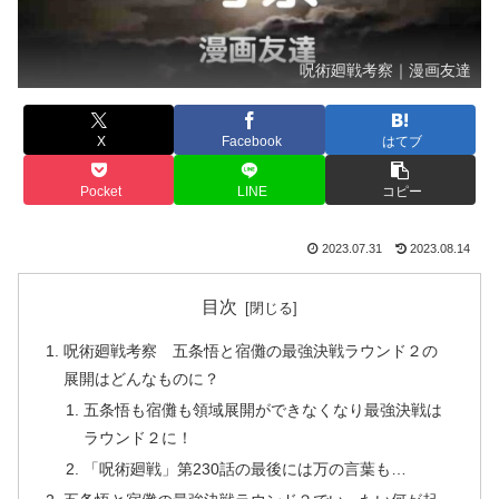
呪術廻戦考察｜漫画友達
X
Facebook
はてブ
Pocket
LINE
コピー
2023.07.31
2023.08.14
目次
呪術廻戦考察 五条悟と宿儺の最強決戦ラウンド２の
展開はどんなものに？
五条悟も宿儺も領域展開ができなくなり最強決戦は
ラウンド２に！
「呪術廻戦」第230話の最後には万の言葉も…