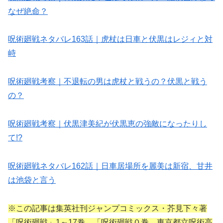
なぜ絶命？
呪術廻戦ネタバレ163話｜虎杖は日車と伏黒はレジィと対
峙
呪術廻戦考察｜不退転の男は虎杖と戦うの？伏黒と戦う
の？
呪術廻戦考察｜伏黒津美紀が伏黒恵の強敵になったりし
て!?
呪術廻戦ネタバレ162話｜日車居場所を麗美は新宿、甘井
は池袋と言う
※この記事は集英社刊ジャンプコミックス・芥見下々著
「呪術廻戦」1～17巻、「呪術廻戦０巻 東京都立呪術高