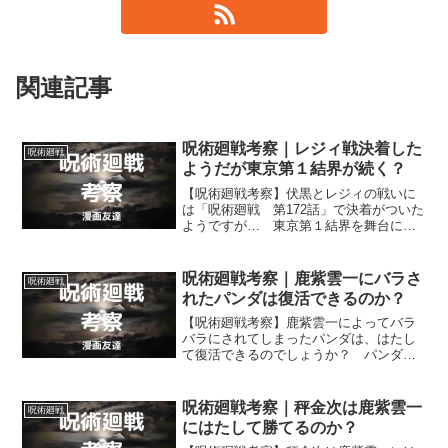
関連記事
呪術廻戦考察｜レジィ戦決着した
呪術廻戦
ようだが東京第１結界が続く？
【呪術廻戦考察】伏黒とレジィの戦いに
は「呪術廻戦 第172話」で決着がついた
ようですが… 東京第１結界を舞台にし
た物語がまだしばらく続くのでしょう
か？ それとも秤や乙骨がいる他の結界
の様子が描かれたりするようになるので
呪術廻戦考察｜鹿紫雲一にバラさ
呪術廻戦
しょうか？
れたパンダは復活できるのか？
【呪術廻戦考察】鹿紫雲一によってバラ
バラにされてしまったパンダは、はたし
て復活できるのでしょうか？ パンダは
鹿紫雲の猛攻によってバラバラにされた
だけでなく、ゴリラ核とお姉ちゃん核は
壊されてしまったようですが、それでも
呪術廻戦考察｜秤金次は鹿紫雲一
呪術廻戦
復活できるのでしょうか？
にはたして勝てるのか？