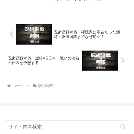
アが少ない1947年の生まれでありながら
禪院直毘人はアニメ制作にやたら詳しい
マニアでした。
呪術廻戦考察｜禪院家に不在だった炳・
灯・躯倶留隊までなぜ絶命？
呪術廻戦考察｜虎杖VS日車 戦いの決着
の仕方を予想する
ホーム
呪術廻戦