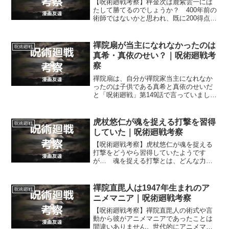
【呪術廻戦考察】秤金次は鹿紫雲一には
たして勝てるのでしょうか？ 400年前の
術師ではないかと思われ、既に200得点以
上を得ている鹿紫雲一と戦うつもりで秤
金次は死滅回游の結界（コロニー）を選
んでいましたが…。
禪院扇が当主になれなかったのは
呪術廻戦
真希・真依のせい？｜呪術廻戦考
察
禪院扇は、自分が禪院家当主になれなか
ったのは子供である真希と真依のせいだ
と「呪術廻戦」第149話で言っていまし
た。ですが、禪院扇が禪院家当主になれ
なかったのが本当に子供である真希と真
依のせいだとは思えません。
虎杖悠仁が魂を捉える打撃を習得
呪術廻戦
していた｜呪術廻戦考察
【呪術廻戦考察】虎杖悠仁が魂を捉える
打撃をどうやら習得していたようです
が… 魂を捉える打撃とは、どんな力を
持つもので、それを虎杖悠仁が習得でき
たのはなぜだったのでしょうか？
禪院直毘人は1947年生まれのア
呪術廻戦
ニメマニア｜呪術廻戦考察
【呪術廻戦考察】禪院直毘人の術式や言
動から彼がアニメマニアであったことは
間違いありません。世代的にアニメマニ