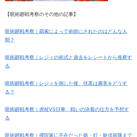
【呪術廻戦考察のその他の記事】
呪術廻戦考察｜羂索によって術師にされたのはどんな人
間？
呪術廻戦考察｜レジィの術式と過去をレシートから推察す
る
呪術廻戦考察｜レジィを倒した後、伏黒は麗美をどうす
る？
呪術廻戦考察｜虎杖VS日車 戦いの決着の仕方を予想す
る
呪術廻戦考察｜禪院家に不在だった炳・灯・躯倶留隊まで