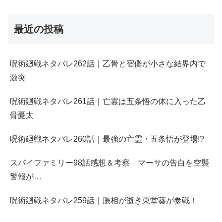
最近の投稿
呪術廻戦ネタバレ262話｜乙骨と宿儺が小さな結界内で
激突
呪術廻戦ネタバレ261話｜亡霊は五条悟の体に入った乙
骨憂太
呪術廻戦ネタバレ260話｜最強の亡霊・五条悟が登場!?
スパイファミリー98話感想＆考察 マーサの告白を空襲
警報が…
呪術廻戦ネタバレ259話｜脹相が逝き東堂葵が参戦！