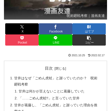
呪術廻戦考察｜漫画友達
X
Facebook
はてブ
Pocket
LINE
コピー
2021.10.25
2022.02.17
目次
甘井はなぜ「ごめん虎杖」と謝っていたのか？ 呪術
廻戦考察
甘井は何かが言えないことに葛藤していた
「……ごめん虎杖!!」と言っていた甘井
甘井が葛藤し、「ごめん虎杖」と謝っていた理由を推