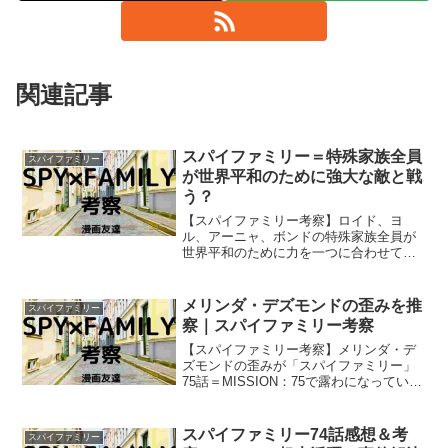
関連記事
スパイファミリー＝特殊家族全員
スパイファミリー
が世界平和のために強大な敵と戦
う？
【スパイファミリー考察】ロイド、ヨ
ル、アーニャ、ボンドの特殊家族全員が
世界平和のために力を一つに合わせて強
大な敵と戦うということが「スパイファ
ミリー」の物語の終盤であるということ
は考えられないでしょうか？
メリンダ・デズモンドの歪みを推
スパイファミリー
察｜スパイファミリー考察
【スパイファミリー考察】メリンダ・デ
ズモンドの歪みが「スパイファミリー」
75話＝MISSION：75で露わになっていま
したが… ダミアンの母親であるメリン
ダ・デズモンドの精神はなぜ歪んでしま
ったのでしょうか？
スパイファミリー74話感想＆考
スパイファミリー