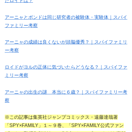
たロイドは？
アーニャとボンドは同じ研究者の被験体・実験体｜スパイ
ファミリー考察
アーニャの成績は良くないが頭脳優秀？｜スパイファミリ
ー考察
ロイドがヨルの正体に気づいたらどうなる？｜スパイファ
ミリー考察
アーニャの出生の謎 本当に６歳？｜スパイファミリー考
察
※この記事は集英社ジャンプコミックス・遠藤達哉著
「SPY×FAMILY」１～９巻、「SPY×FAMILY公式ファン