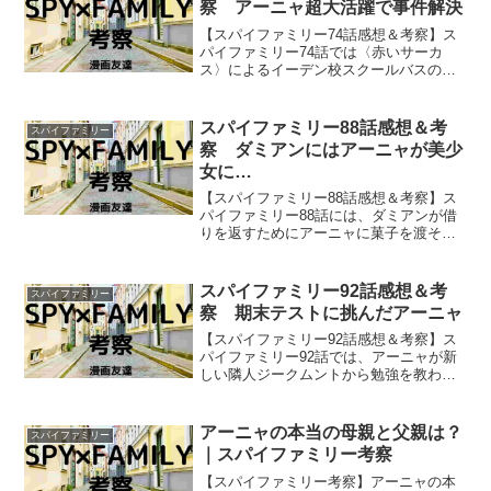
察 アーニャ超大活躍で事件解決
【スパイファミリー74話感想＆考察】ス
パイファミリー74話では〈赤いサーカ
ス〉によるイーデン校スクールバスのバ
スジャック事件が、解決しましたが…
事件を解決に導いたのはアーニャの勇気
ある言動でした！
スパイファミリー88話感想＆考
スパイファミリー
察 ダミアンにはアーニャが美少
女に…
【スパイファミリー88話感想＆考察】ス
パイファミリー88話には、ダミアンが借
りを返すためにアーニャに菓子を渡そう
としたことから起こるドタバタが描かれ
ていましたね。
スパイファミリー92話感想＆考
スパイファミリー
察 期末テストに挑んだアーニャ
【スパイファミリー92話感想＆考察】ス
パイファミリー92話では、アーニャが新
しい隣人ジークムントから勉強を教わ
り、学力をメキメキ向上させて、期末テ
ストに挑んでいましたね。
アーニャの本当の母親と父親は？
スパイファミリー
｜スパイファミリー考察
【スパイファミリー考察】アーニャの本