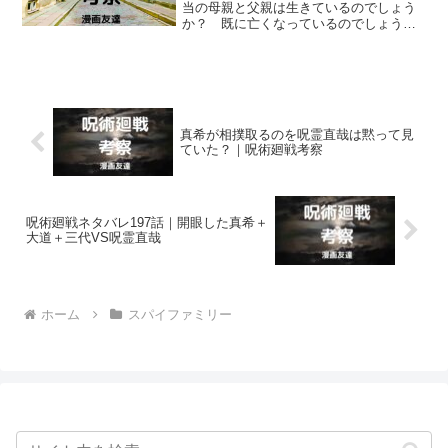
当の母親と父親は生きているのでしょう
か？ 既に亡くなっているのでしょう
か？ アーニャの本当の母親は管理官シ
ルヴィア・シャーウッドなのではないか
という説もありますが、真相はどうなの
でしょう？
真希が相撲取るのを呪霊直哉は黙って見
ていた？｜呪術廻戦考察
呪術廻戦ネタバレ197話｜開眼した真希＋
大道＋三代VS呪霊直哉
ホーム
スパイファミリー