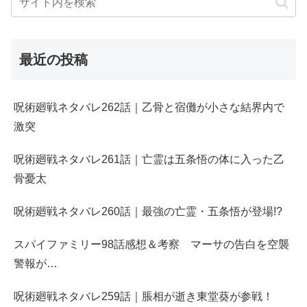
最近の投稿
呪術廻戦ネタバレ262話｜乙骨と宿儺が小さな結界内で
激突
呪術廻戦ネタバレ261話｜亡霊は五条悟の体に入った乙
骨憂太
呪術廻戦ネタバレ260話｜最強の亡霊・五条悟が登場!?
スパイファミリー98話感想＆考察 マーサの告白を空襲
警報が…
呪術廻戦ネタバレ259話｜脹相が逝き東堂葵が参戦！