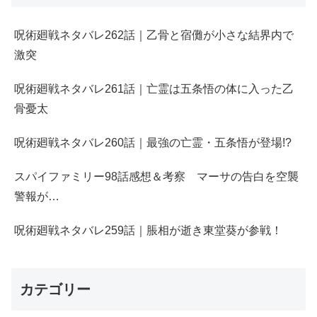
呪術廻戦ネタバレ262話｜乙骨と宿儺が小さな結界内で
激突
呪術廻戦ネタバレ261話｜亡霊は五条悟の体に入った乙
骨憂太
呪術廻戦ネタバレ260話｜最強の亡霊・五条悟が登場!?
スパイファミリー98話感想＆考察 マーサの告白を空襲
警報が…
呪術廻戦ネタバレ259話｜脹相が逝き東堂葵が参戦！
カテゴリー