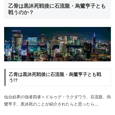
乙骨は黒沐死戦後に石流龍・烏鷺亨子とも
戦うのか？
乙骨は黒沐死戦後に石流龍・烏鷺亨子とも戦
う!?
仙台結界の強者四者＝ドルゥグ・ラクダワラ、石流龍、烏
鷺亨子、黒沐死のことが紹介されたらと思ったら…