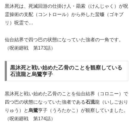
黒沐死は、死滅回游の仕掛け人・羂索（けんじゃく）が呪
霊操術の支配（コントロール）から外した蜚蠊（ゴキブ
リ）呪霊で…
仙台結界で四つ巴の状態になっていた強者の一角です。
（呪術廻戦 第173話）
黒沐死と戦い始めた乙骨のことを観察している
石流龍と烏鷺亨子
黒沐死と戦い始めた乙骨のことを仙台結界（コロニー）で
四つ巴の状態になっていた強者である
石流
龍（いしごおり
りゅう）と
烏鷺
亨子（うろたかこ）が観察していました。
（呪術廻戦 第174話）