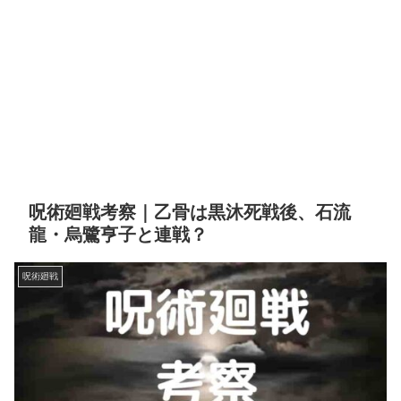
呪術廻戦考察｜乙骨は黒沐死戦後、石流
龍・烏鷺亨子と連戦？
呪術廻戦