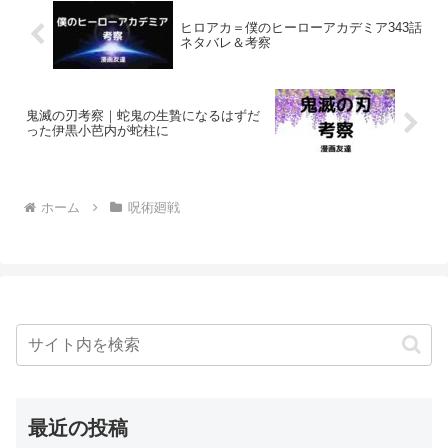
ヒロアカ＝僕のヒーローアカデミア343話
ネタバレ＆考察
鬼滅の刃考察｜蛇鬼の生贄になるはずだ
った伊黒小芭内が蛇柱に
ホーム
呪術廻戦
最近の投稿