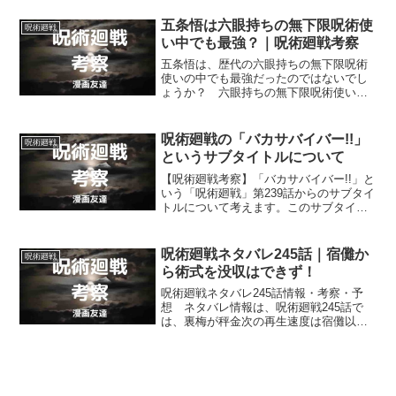
高く評価しているようですが… 彼は、
本当にそんなに強いのでしょうか？
五条悟は六眼持ちの無下限呪術使
呪術廻戦
い中でも最強？｜呪術廻戦考察
五条悟は、歴代の六眼持ちの無下限呪術
使いの中でも最強だったのではないでし
ょうか？ 六眼持ちの無下限呪術使いの
中にも強さのバラツキはあり、五条悟は
その中でも最強だったのではないかと思
います。
呪術廻戦の「バカサバイバー!!」
呪術廻戦
というサブタイトルについて
【呪術廻戦考察】「バカサバイバー!!」と
いう「呪術廻戦」第239話からのサブタイ
トルについて考えます。このサブタイト
ルの元ネタがウルフルズの曲「バカサバ
イバー」であることを踏まえ、考察をし
ていきます。
呪術廻戦ネタバレ245話｜宿儺か
呪術廻戦
ら術式を没収はできず！
呪術廻戦ネタバレ245話情報・考察・予
想 ネタバレ情報は、呪術廻戦245話で
は、裏梅が秤金次の再生速度は宿儺以上
と思っている事、日車寛見の術式で宿儺
から術式の没収はできなかった事などで
す。