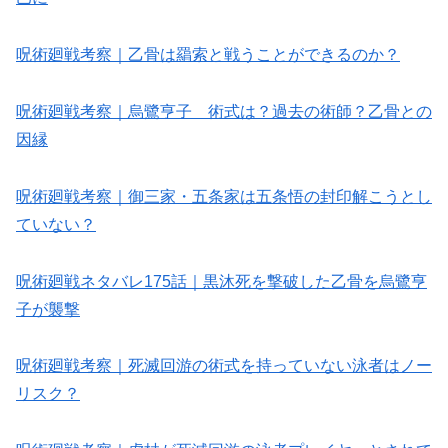
呪術廻戦考察｜乙骨は羂索と戦うことができるのか？
呪術廻戦考察｜烏鷺亨子 術式は？過去の術師？乙骨との
因縁
呪術廻戦考察｜御三家・五条家は五条悟の封印解こうとし
ていない？
呪術廻戦ネタバレ175話｜黒沐死を撃破した乙骨を烏鷺亨
子が襲撃
呪術廻戦考察｜死滅回游の術式を持っていない泳者はノー
リスク？