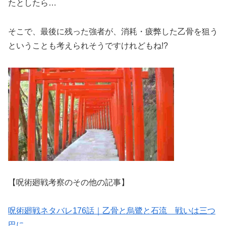
たとしたら…
そこで、最後に残った強者が、消耗・疲弊した乙骨を狙う
ということも考えられそうですけれどもね!?
【呪術廻戦考察のその他の記事】
呪術廻戦ネタバレ176話｜乙骨と烏鷺と石流 戦いは三つ
巴に