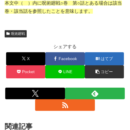
本文中（ ）内に呪術廻戦○巻 第○話とある場合は該当
巻・該当話を参照したことを意味します。
呪術廻戦
シェアする
X
Facebook
はてブ
Pocket
LINE
コピー
関連記事