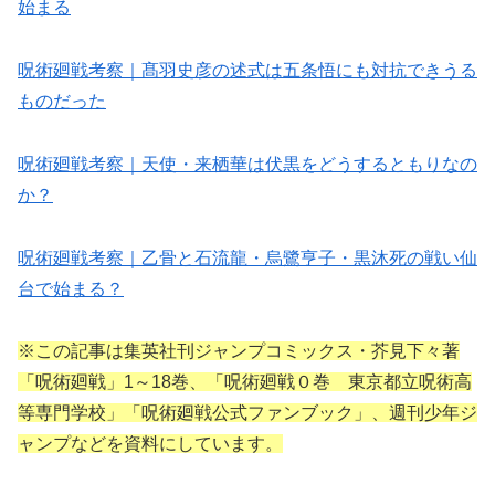
始まる
呪術廻戦考察｜髙羽史彦の述式は五条悟にも対抗できうる
ものだった
呪術廻戦考察｜天使・来栖華は伏黒をどうするともりなの
か？
呪術廻戦考察｜乙骨と石流龍・烏鷺亨子・黒沐死の戦い仙
台で始まる？
※この記事は集英社刊ジャンプコミックス・芥見下々著
「呪術廻戦」1～18巻、「呪術廻戦０巻 東京都立呪術高
等専門学校」「呪術廻戦公式ファンブック」、週刊少年ジ
ャンプなどを資料にしています。