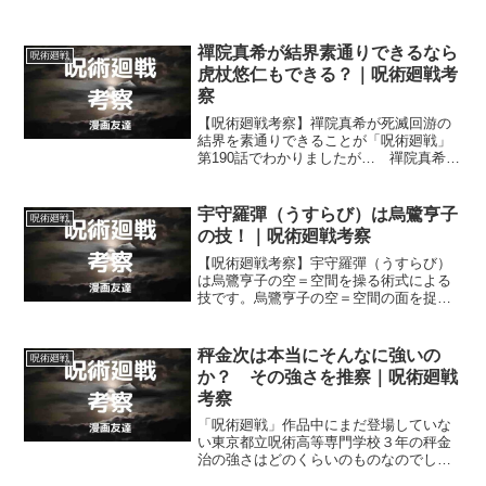
禪院真希が結界素通りできるなら
呪術廻戦
虎杖悠仁もできる？｜呪術廻戦考
察
【呪術廻戦考察】禪院真希が死滅回游の
結界を素通りできることが「呪術廻戦」
第190話でわかりましたが… 禪院真希と
同様に術式を持たない虎杖悠仁も同様に
死滅回游の結界を素通りできるのでしょ
うか？
宇守羅彈（うすらび）は烏鷺亨子
呪術廻戦
の技！｜呪術廻戦考察
【呪術廻戦考察】宇守羅彈（うすらび）
は烏鷺亨子の空＝空間を操る術式による
技です。烏鷺亨子の空＝空間の面を捉え
た面を薄氷のように割る技の名が宇守羅
彈（うすらび）です。
秤金次は本当にそんなに強いの
呪術廻戦
か？ その強さを推察｜呪術廻戦
考察
「呪術廻戦」作品中にまだ登場していな
い東京都立呪術高等専門学校３年の秤金
治の強さはどのくらいのものなのでしょ
うか？ 五条や乙骨は、秤金治の強さを