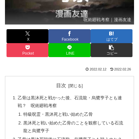
呪術廻戦考察｜漫画友達
X
Facebook
はてブ
Pocket
LINE
コピー
2022.02.12
2022.02.26
目次
乙骨は黒沐死と戦かった後、石流龍・烏鷺亨子とも連
戦？ 呪術廻戦考察
特級呪霊・黒沐死と戦い始めた乙骨
黒沐死と戦い始めた乙骨のことを観察している石流
龍と烏鷺亨子